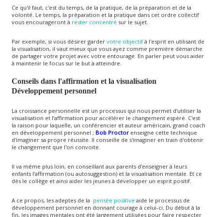
Ce qu'il faut, c'est du temps, de la pratique, de la préparation et de la
volonté. Le temps, la préparation et la pratique dans cet ordre collectif
vous encourageront à
rester concentré
sur le sujet.
Par exemple, si vous désirer garder
votre objectif
à l'esprit en utilisant de
la visualisation, il vaut mieux que vous ayez comme première démarche
de partager votre projet avec votre entourage. En parler peut vous aider
à maintenir le focus sur le but à atteindre.
Conseils dans l'affirmation et la visualisation
Développement personnel
La croissance personnelle est un processus qui nous permet d’utiliser la
visualisation et l’affirmation pour accélérer le changement espéré. C'est
la raison pour laquelle, un conférencier et auteur américain, grand coach
en développement personnel ;
Bob Proctor
enseigne cette technique
d'imaginer sa propre réussite. Il conseille de s'imaginer en train d'obtenir
le changement que l'on convoite.
Il va même plus loin, en conseillant aux parents d'enseigner à leurs
enfants l'affirmation (ou autosuggestion) et la visualisation mentale. Et ce
dès le collège et ainsi aider les jeunes à développer un esprit positif.
A ce propos, les adeptes de la
pensée positive
aide le processus de
développement personnel en donnant courage à celui-ci. Du début à la
fin, les images mentales ont été largement utilisées pour faire respecter