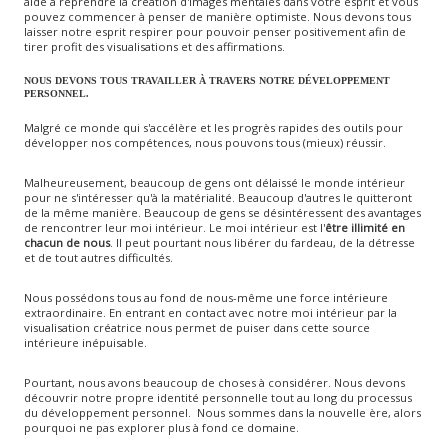
aide à reprendre la création d'images mentales dans votre esprit et vous
pouvez commencer à penser de manière optimiste. Nous devons tous
laisser notre esprit respirer pour pouvoir penser positivement afin de
tirer profit des visualisations et des affirmations.
NOUS DEVONS TOUS TRAVAILLER À TRAVERS NOTRE DÉVELOPPEMENT
PERSONNEL.
Malgré ce monde qui s'accélère et les progrès rapides des outils pour
développer nos compétences, nous pouvons tous (mieux) réussir.
Malheureusement, beaucoup de gens ont délaissé le monde intérieur
pour ne s'intéresser qu'à la matérialité. Beaucoup d'autres le quitteront
de la même manière. Beaucoup de gens se désintéressent des avantages
de rencontrer leur moi intérieur. Le moi intérieur est l'
être illimité en
chacun de nous
. Il peut pourtant nous libérer du fardeau, de la détresse
et de tout autres difficultés.
Nous possédons tous au fond de nous-même une force intérieure
extraordinaire. En entrant en contact avec notre moi intérieur par la
visualisation créatrice nous permet de puiser dans cette source
intérieure inépuisable.
Pourtant, nous avons beaucoup de choses à considérer. Nous devons
découvrir notre propre identité personnelle tout au long du processus
du développement personnel. Nous sommes dans la nouvelle ère, alors
pourquoi ne pas explorer plus à fond ce domaine.