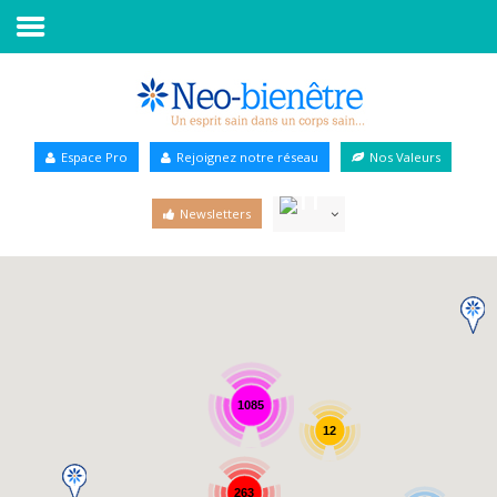
Accueil
Annuaire Bien-être
Espace Pro
Rejoignez notre réseau
Nos Valeurs
Agenda
Newsletters
Services Pro
Services particulier
Blog
1085
12
263