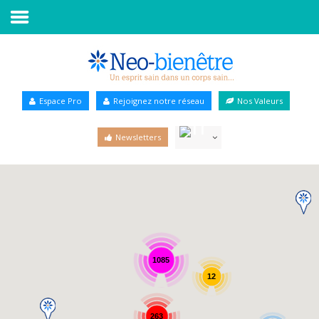
Accueil
Annuaire Bien-être
Espace Pro
Rejoignez notre réseau
Nos Valeurs
Agenda
Newsletters
Services Pro
Services particulier
Blog
1085
12
263