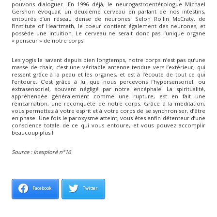
pouvons dialoguer. En 1996 déjà, le neurogastroentérologue Michael
Gershon évoquait un deuxième cerveau en parlant de nos intestins,
entourés d’un réseau dense de neurones. Selon Rollin McCraty, de
l’Institute of Heartmath, le coeur contient également des neurones, et
possède une intuition. Le cerveau ne serait donc pas l’unique organe
« penseur » de notre corps.
Les yogis le savent depuis bien longtemps, notre corps n’est pas qu’une
masse de chair, c’est une véritable antenne tendue vers l’extérieur, qui
ressent grâce à la peau et les organes, et est à l’écoute de tout ce qui
l’entoure. C’est grâce à lui que nous percevons l’hypersensoriel, ou
extrasensoriel, souvent négligé par notre encéphale. La spiritualité,
appréhendée généralement comme une rupture, est en fait une
réincarnation, une reconquête de notre corps. Grâce à la méditation,
vous permettez à votre esprit et à votre corps de se synchroniser, d’être
en phase. Une fois le paroxysme atteint, vous êtes enfin détenteur d’une
conscience totale de ce qui vous entoure, et vous pouvez accomplir
beaucoup plus !
Source : Inexploré n°16
Facebook
Twitter