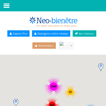
Accueil
Annuaire Bien-être
Espace Pro
Rejoignez notre réseau
Nos Valeurs
Agenda
Newsletters
Services Pro
Services particulier
Blog
1085
12
263