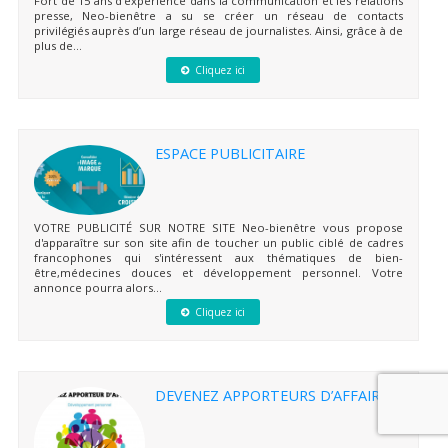
Fort de 15 ans d’expérience dans la communication et les relations
presse, Neo-bienêtre a su se créer un réseau de contacts
privilégiés auprès d’un large réseau de journalistes. Ainsi, grâce à de
plus de...
Cliquez ici
ESPACE PUBLICITAIRE
VOTRE PUBLICITÉ SUR NOTRE SITE Neo-bienêtre vous propose
d'apparaître sur son site afin de toucher un public ciblé de cadres
francophones qui s'intéressent aux thématiques de bien-
être,médecines douces et développement personnel. Votre
annonce pourra alors...
Cliquez ici
DEVENEZ APPORTEURS D’AFFAIRES