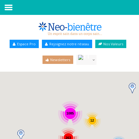
Accueil
Annuaire Bien-être
Espace Pro
Rejoignez notre réseau
Nos Valeurs
Agenda
Newsletters
Services Pro
Services particulier
Blog
1085
12
263