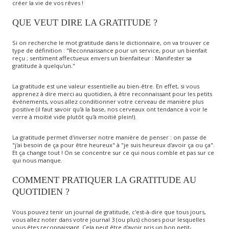
créer la vie de vos rêves !
QUE VEUT DIRE LA GRATITUDE ?
Si on recherche le mot gratitude dans le dictionnaire, on va trouver ce
type de définition : "Reconnaissance pour un service, pour un bienfait
reçu ; sentiment affectueux envers un bienfaiteur : Manifester sa
gratitude à quelqu'un."
La gratitude est une valeur essentielle au bien-être. En effet, si vous
apprenez à dire merci au quotidien, à être reconnaissant pour les petits
événements, vous allez conditionner votre cerveau de manière plus
positive (il faut savoir qu'à la base, nos cerveaux ont tendance à voir le
verre à moitié vide plutôt qu'à moitié plein!).
La gratitude permet d'inverser notre manière de penser : on passe de
"j'ai besoin de ça pour être heureux" à "je suis heureux d'avoir ça ou ça".
Et ça change tout ! On se concentre sur ce qui nous comble et pas sur ce
qui nous manque.
COMMENT PRATIQUER LA GRATITUDE AU
QUOTIDIEN ?
Vous pouvez tenir un journal de gratitude, c'est-à-dire que tous jours,
vous allez noter dans votre journal 3 (ou plus) choses pour lesquelles
vous êtes reconnaissant. Cela peut être d'avoir pris un bon petit-