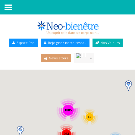
Accueil
Annuaire Bien-être
Espace Pro
Rejoignez notre réseau
Nos Valeurs
Agenda
Newsletters
Services Pro
Services particulier
Blog
1085
12
263