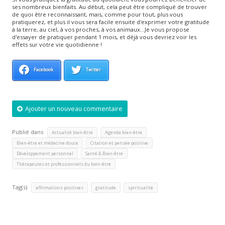
ses nombreux bienfaits. Au début, cela peut être compliqué de trouver
de quoi être reconnaissant, mais, comme pour tout, plus vous
pratiquerez, et plus il vous sera facile ensuite d'exprimer votre gratitude
à la terre, au ciel, à vos proches, à vos animaux...Je vous propose
d'essayer de pratiquer pendant 1 mois, et déjà vous devriez voir les
effets sur votre vie quotidienne !
Facebook
Twitter
Ajouter un nouveau commentaire
Publié dans
,
,
Actualité bien-être
Agenda bien-être
,
,
Bien-être et médecine douce
Citation et pensée positive
,
,
Développement personnel
Santé & Bien-être
Thérapeutes et professionnels du bien-être
Tag(s)
,
,
affirmations positives
gratitude
spiritualité