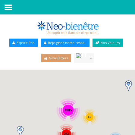
Accueil
Annuaire Bien-être
Espace Pro
Rejoignez notre réseau
Nos Valeurs
Agenda
Newsletters
Services Pro
Services particulier
Blog
1085
12
263