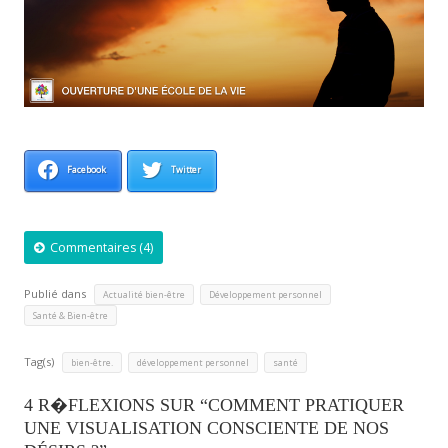
Facebook
Twitter
Commentaires (4)
Publié dans
,
,
Actualité bien-être
Développement personnel
Santé & Bien-être
Tag(s)
,
,
bien-être.
développement personnel
santé
4 R�FLEXIONS SUR “COMMENT PRATIQUER
UNE VISUALISATION CONSCIENTE DE NOS