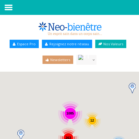
Accueil
Annuaire Bien-être
Espace Pro
Rejoignez notre réseau
Nos Valeurs
Agenda
Newsletters
Services Pro
Services particulier
Blog
1085
12
263