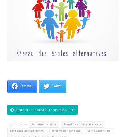
Facebook
Twitter
Ajouter un nouveau commentaire
Publié dans
,
,
Actualité bien-être
Bien-être et médecine douce
,
,
,
Développement personnel
Information générale
Santé & Bien-être