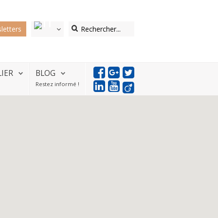
letters
LIER
BLOG
Restez informé !