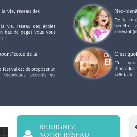
la vie, réseau des
Neo-bienê
De la mat
bienêtre 
 la vie, réseau des écoles
innovant (in
n en bas de page) Vous vous
s...
our l’école de la
C’est quo
C'est quo
d'individus 
e festival est de proposer un
SUR LE SI
, techniques, activités qui
REJOIGNEZ
NOTRE RÉSEAU