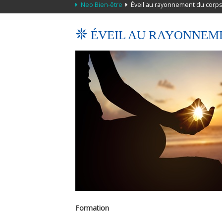
Neo Bien-être
Éveil au rayonnement du corps d
ÉVEIL AU RAYONNEME
Formation