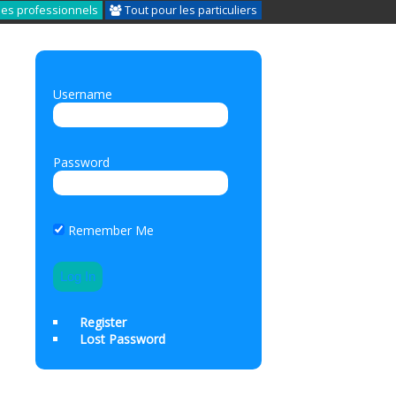
les professionnels
Tout pour les particuliers
Username
Password
Remember Me
Register
Lost Password