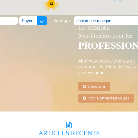
13
Rubrique :
LE RÉSEAU
Neo-bienêtre pour les
PROFESSIO
Abonnez-vous et profitez de
nombreuses offres dédiées a
professionnels.
Découvrir
Pro : Connectez-vous !
ARTICLES
RÉCENTS