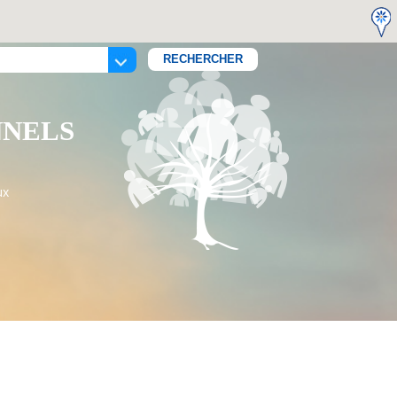
NNELS
ux