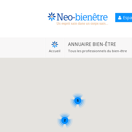
Espa
Accueil
Annuaire Bien-être
ANNUAIRE BIEN-ÊTRE
Accueil
Tous les professionnels du bien-être
Agenda
Services Pro
Services particulier
Blog
5
2