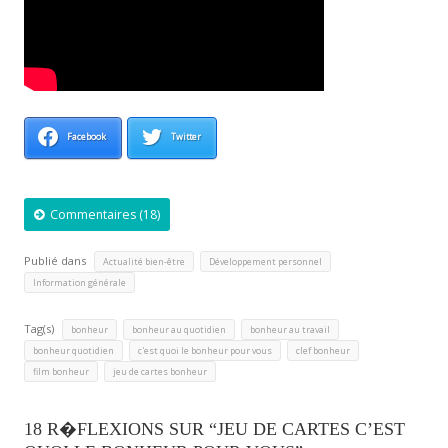
Facebook
Twitter
Commentaires (18)
Publié dans
,
,
Actualité bien-être
Développement personnel
Information générale
Tag(s)
,
,
,
bonheur
bonheur au quotidien
bonheur au travail
,
,
,
bonheur quotidien
c'est quoi le bonheur pour vous
clef bonheur
,
film bonheur
jeu de cartes bonheur
18 R�FLEXIONS SUR “JEU DE CARTES C’EST