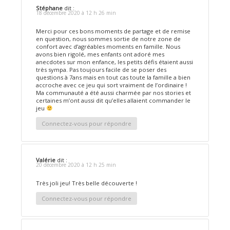
Stéphane
dit :
18 décembre 2020 à 12 h 26 min
Merci pour ces bons moments de partage et de remise
en question, nous sommes sortie de notre zone de
confort avec d’agréables moments en famille. Nous
avons bien rigolé, mes enfants ont adoré mes
anecdotes sur mon enfance, les petits défis étaient aussi
très sympa. Pas toujours facile de se poser des
questions à 7ans mais en tout cas toute la famille a bien
accroche avec ce jeu qui sort vraiment de l’ordinaire !
Ma communauté a été aussi charmée par nos stories et
certaines m’ont aussi dit qu’elles allaient commander le
jeu
Connectez-vous pour répondre
Valérie
dit :
20 décembre 2020 à 12 h 25 min
Très joli jeu! Très belle découverte !
Connectez-vous pour répondre