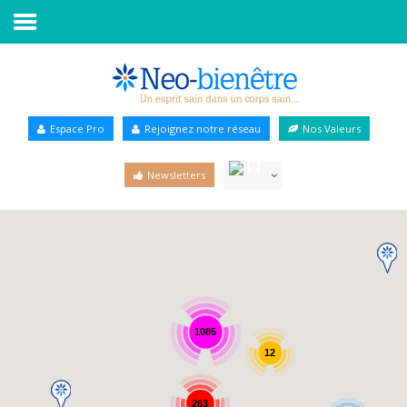
Accueil
Annuaire Bien-être
Espace Pro
Rejoignez notre réseau
Nos Valeurs
Agenda
Newsletters
Services Pro
Services particulier
Blog
1085
12
263