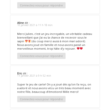
Connectez-vous pour répondre
Aline
dit :
10 janvier 2021 à 11 h 18 min
Merci Julien, c’est un jeu incroyable, un véritable cadeau
bienveillant que j’ai eu la chance de recevoir sous le
sapin
(du coup merci aussi à mon mari adoré).
Nous avons joué en famille et nous avons passé un
merveilleux moment, trop hâte d’y rejouer.
Connectez-vous pour répondre
Eric
dit :
11 janvier 2021 à 9 h 52 min
Super le jeu de carte! On y a joué dès qu’on l’a reçu, on
a adoré et nous avons vécu un très beau moment avec
notre fille, beaucoup d’émotions! Mille merci!
Connectez-vous pour répondre