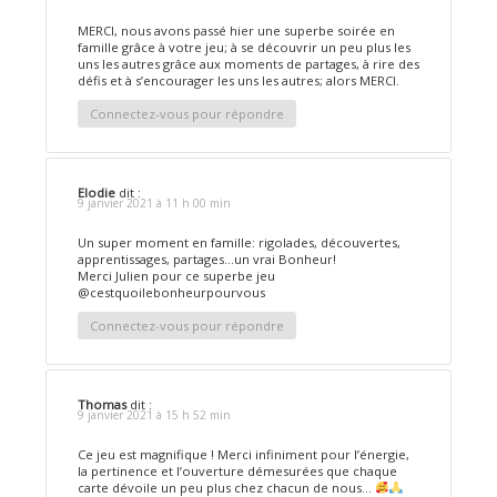
MERCI, nous avons passé hier une superbe soirée en
famille grâce à votre jeu; à se découvrir un peu plus les
uns les autres grâce aux moments de partages, à rire des
défis et à s’encourager les uns les autres; alors MERCI.
Connectez-vous pour répondre
Elodie
dit :
9 janvier 2021 à 11 h 00 min
Un super moment en famille: rigolades, découvertes,
apprentissages, partages…un vrai Bonheur!
Merci Julien pour ce superbe jeu
@cestquoilebonheurpourvous
Connectez-vous pour répondre
Thomas
dit :
9 janvier 2021 à 15 h 52 min
Ce jeu est magnifique ! Merci infiniment pour l’énergie,
la pertinence et l’ouverture démesurées que chaque
carte dévoile un peu plus chez chacun de nous…