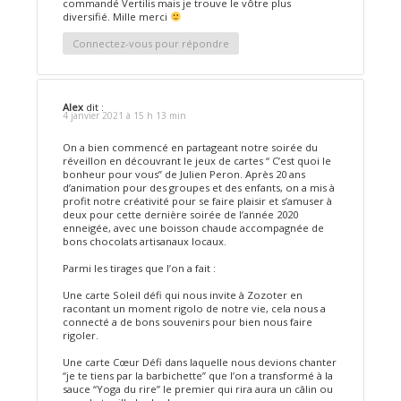
commandé Vertilis mais je trouve le vôtre plus
diversifié. Mille merci
Connectez-vous pour répondre
Alex
dit :
4 janvier 2021 à 15 h 13 min
On a bien commencé en partageant notre soirée du
réveillon en découvrant le jeux de cartes “ C’est quoi le
bonheur pour vous” de Julien Peron. Après 20 ans
d’animation pour des groupes et des enfants, on a mis à
profit notre créativité pour se faire plaisir et s’amuser à
deux pour cette dernière soirée de l’année 2020
enneigée, avec une boisson chaude accompagnée de
bons chocolats artisanaux locaux.
Parmi les tirages que l’on a fait :
Une carte Soleil défi qui nous invite à Zozoter en
racontant un moment rigolo de notre vie, cela nous a
connecté a de bons souvenirs pour bien nous faire
rigoler.
Une carte Cœur Défi dans laquelle nous devions chanter
“je te tiens par la barbichette” que l’on a transformé à la
sauce “Yoga du rire” le premier qui rira aura un câlin ou