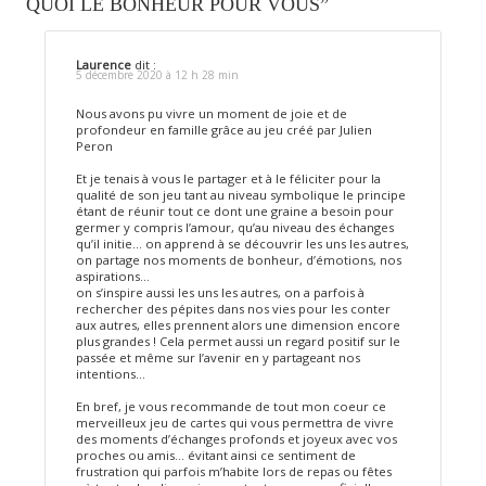
QUOI LE BONHEUR POUR VOUS”
Laurence
dit :
5 décembre 2020 à 12 h 28 min
Nous avons pu vivre un moment de joie et de
profondeur en famille grâce au jeu créé par Julien
Peron
Et je tenais à vous le partager et à le féliciter pour la
qualité de son jeu tant au niveau symbolique le principe
étant de réunir tout ce dont une graine a besoin pour
germer y compris l’amour, qu’au niveau des échanges
qu’il initie… on apprend à se découvrir les uns les autres,
on partage nos moments de bonheur, d’émotions, nos
aspirations…
on s’inspire aussi les uns les autres, on a parfois à
rechercher des pépites dans nos vies pour les conter
aux autres, elles prennent alors une dimension encore
plus grandes ! Cela permet aussi un regard positif sur le
passée et même sur l’avenir en y partageant nos
intentions…
En bref, je vous recommande de tout mon coeur ce
merveilleux jeu de cartes qui vous permettra de vivre
des moments d’échanges profonds et joyeux avec vos
proches ou amis… évitant ainsi ce sentiment de
frustration qui parfois m’habite lors de repas ou fêtes