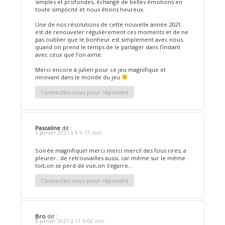
simples et profondes, échangé de belles émotions en
toute simplicité et nous étions heureux.
Une de nos résolutions de cette nouvelle année 2021
est de renouveler régulièrement ces moments et de ne
pas oublier que le bonheur est simplement avec nous
quand on prend le temps de le partager dans l’instant
avec ceux que l’on aime.
Merci encore à julien pour ce jeu magnifique et
innovant dans le monde du jeu
Connectez-vous pour répondre
Pascaline
dit :
5 janvier 2021 à 9 h 37 min
Soirée magnifique! merci merci merci! des fous rires, a
pleurer…de retrouvailles aussi, car même sur le même
toit,on se perd de vue,on s’egarre…
Connectez-vous pour répondre
Bro
dit :
8 janvier 2021 à 11 h 00 min