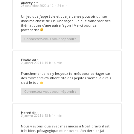
Audrey
dit :
25 décembre 2020 à 12 h 24 min
Un jeu que j’apprécie et que je pense pouvoir utiliser
dans ma classe de CP. Une façon ludique d’aborder des
thématiques d’une autre façon ! Merci pour ce
partenariat
Connectez-vous pour répondre
Elodie
dit :
2 janvier 2021 à 15 h 14 min
Franchement allez-y les yeux fermés pour partager sur
des moments d’authenticité des pépites même je dirais
c’est le top
Connectez-vous pour répondre
Hervé
dit :
3 janvier 2021 à 15 h 14 min
Nous y avons joué avec mes nièces à Noël, bravo il est
très bien, pédagogique et innovant. L’an dernier j’ai