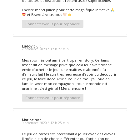
où toutes les discussions restent assez superficielles…
Encore merci Julien pour cette magnifique initiative
et Bravo à vous tous
Connectez-vous pour répondre
Ludovic
dit :
7 décembre 2020 à 12 h 27 min
Mes abonnés ont aimé participer en story. Certains
m’ont dit en message privé que cela leur avait donné
envie d’acheter le jeu : une maitresse abonnée l’a
d’ailleurs fait ! Je suis très heureuse d’avoir pu découvrir
ce jeu, le faire découvrir autour de moi. J’ai joué en
famille, avec mon compagnon : tout le monde est
unanime : c’est génial ! Merci encore !
Connectez-vous pour répondre
Marine
dit :
9 décembre 2020 à 12 h 25 min
Le jeu de cartes est intéressant à jouer avec des élèves.
Il mêle plein de chose différentes qui font qu’on ne