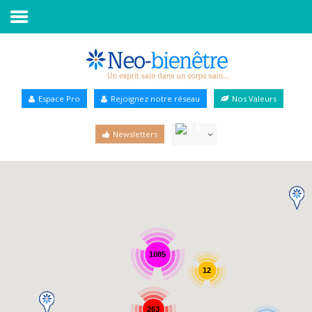
Accueil
Annuaire Bien-être
Espace Pro
Rejoignez notre réseau
Nos Valeurs
Agenda
Newsletters
Services Pro
Services particulier
Blog
1085
12
263