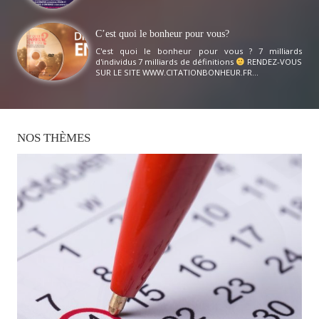
C’est quoi le bonheur pour vous?
C'est quoi le bonheur pour vous ? 7 milliards
d'individus 7 milliards de définitions
RENDEZ-VOUS
SUR LE SITE WWW.CITATIONBONHEUR.FR...
NOS
THÈMES