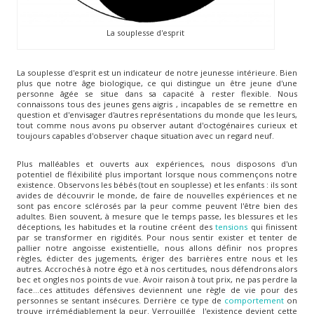
La souplesse d'esprit
La souplesse d'esprit est un indicateur de notre jeunesse intérieure. Bien
plus que notre âge biologique, ce qui distingue un être jeune d'une
personne âgée se situe dans sa capacité à rester flexible. Nous
connaissons tous des jeunes gens aigris , incapables de se remettre en
question et d'envisager d'autres représentations du monde que les leurs,
tout comme nous avons pu observer autant d'octogénaires curieux et
toujours capables d'observer chaque situation avec un regard neuf.
Plus malléables et ouverts aux expériences, nous disposons d'un
potentiel de fléxibilité plus important lorsque nous commençons notre
existence. Observons les bébés (tout en souplesse) et les enfants : ils sont
avides de découvrir le monde, de faire de nouvelles expériences et ne
sont pas encore sclérosés par la peur comme peuvent l'être bien des
adultes. Bien souvent, à mesure que le temps passe, les blessures et les
déceptions, les habitudes et la routine créent des
tensions
qui finissent
par se transformer en rigidités. Pour nous sentir exister et tenter de
pallier notre angoisse existentielle, nous allons définir nos propres
règles, édicter des jugements, ériger des barrières entre nous et les
autres. Accrochés à notre égo et à nos certitudes, nous défendrons alors
bec et ongles nos points de vue. Avoir raison à tout prix, ne pas perdre la
face...ces attitudes défensives deviennent une règle de vie pour des
personnes se sentant insécures. Derrière ce type de
comportement
on
trouve irrémédiablement la peur. Verrouillée l'existence devient cette