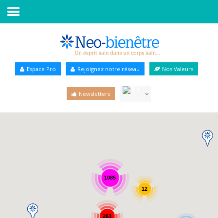
Accueil
Annuaire Bien-être
Espace Pro
Rejoignez notre réseau
Nos Valeurs
Agenda
Newsletters
Services Pro
Services particulier
Blog
1085
12
263