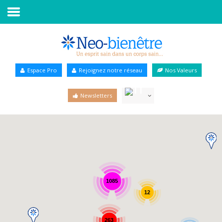
Accueil
Annuaire Bien-être
Espace Pro
Rejoignez notre réseau
Nos Valeurs
Agenda
Newsletters
Services Pro
Services particulier
Blog
1085
12
263