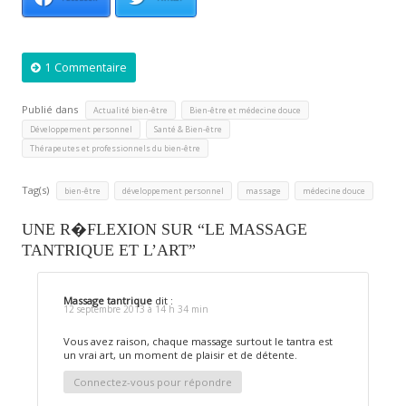
1 Commentaire
Publié dans
,
,
Actualité bien-être
Bien-être et médecine douce
,
,
Développement personnel
Santé & Bien-être
Thérapeutes et professionnels du bien-être
Tag(s)
,
,
,
bien-être
développement personnel
massage
médecine douce
UNE R�FLEXION SUR “LE MASSAGE
TANTRIQUE ET L’ART”
Massage tantrique
dit :
12 septembre 2013 à 14 h 34 min
Vous avez raison, chaque massage surtout le tantra est
un vrai art, un moment de plaisir et de détente.
Connectez-vous pour répondre