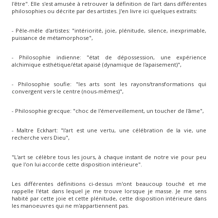
l'être". Elle s'est amusée à retrouver la définition de l'art dans différentes
philosophies ou décrite par des artistes. J'en livre ici quelques extraits:
- Pêle-mêle d'artistes: "intériorité, joie, plénitude, silence, inexprimable,
puissance de métamorphose",
- Philosophie indienne: "état de dépossession, une expérience
alchimique esthétique/état apaisé (dynamique de l'apaisement)",
- Philosophie soufie: "les arts sont les rayons/transformations qui
convergent vers le centre (nous-mêmes)",
- Philosophie grecque: "choc de l'émerveillement, un toucher de l'âme",
- Maître Eckhart: "l'art est une vertu, une célébration de la vie, une
recherche vers Dieu",
"L'art se célèbre tous les jours, à chaque instant de notre vie pour peu
que l'on lui accorde cette disposition intérieure".
Les différentes définitions ci-dessus m'ont beaucoup touché et me
rappelle l'état dans lequel je me trouve lorsque je masse. Je me sens
habité par cette joie et cette plénitude, cette disposition intérieure dans
les manoeuvres qui ne m'appartiennent pas.