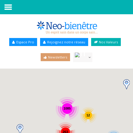
Accueil
Annuaire Bien-être
Espace Pro
Rejoignez notre réseau
Nos Valeurs
Agenda
Newsletters
Services Pro
Services particulier
Blog
1085
12
263