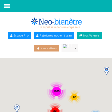
Accueil
Annuaire Bien-être
Espace Pro
Rejoignez notre réseau
Nos Valeurs
Agenda
Newsletters
Services Pro
Services particulier
Blog
1085
12
263