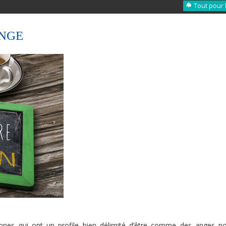
Tout pour 
ANGE
nes qui ont un profile bien délimité d’être comme des anges n