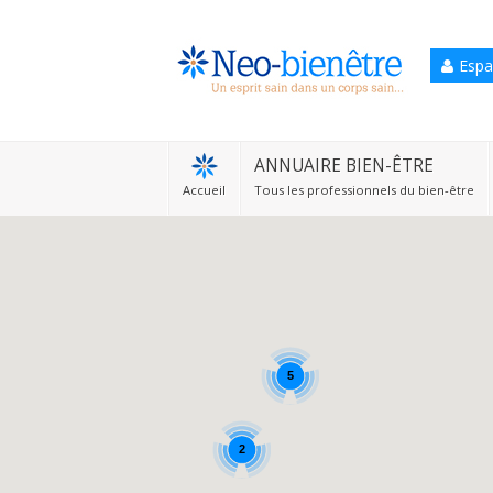
Espa
Accueil
Annuaire Bien-être
ANNUAIRE BIEN-ÊTRE
Accueil
Tous les professionnels du bien-être
Agenda
Services Pro
Services particulier
Blog
5
2