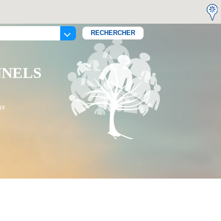
NNELS
ux