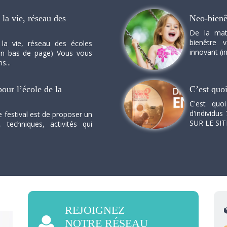
la vie, réseau des
Neo-bienê
De la mat
bienêtre 
 la vie, réseau des écoles
innovant (in
n en bas de page) Vous vous
s...
our l’école de la
C’est quo
C'est quo
d'individus 
e festival est de proposer un
SUR LE SI
, techniques, activités qui
REJOIGNEZ
NOTRE RÉSEAU