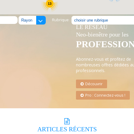
13
Rubrique :
LE RÉSEAU
Neo-bienêtre pour les
PROFESSIO
Abonnez-vous et profitez de
nombreuses offres dédiées a
professionnels.
Découvrir
Pro : Connectez-vous !
ARTICLES
RÉCENTS