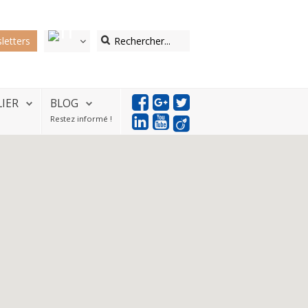
letters
LIER
BLOG
Restez informé !