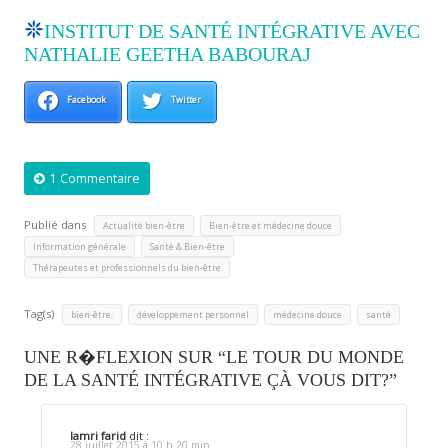
INSTITUT DE SANTÉ INTÉGRATIVE AVEC
NATHALIE GEETHA BABOURAJ
Facebook
Twitter
1 Commentaire
Publié dans
,
,
Actualité bien-être
Bien-être et médecine douce
,
,
Information générale
Santé & Bien-être
Thérapeutes et professionnels du bien-être
Tag(s)
,
,
,
bien-être.
développement personnel
médecine douce
santé
UNE R�FLEXION SUR “LE TOUR DU MONDE
DE LA SANTÉ INTÉGRATIVE ÇÀ VOUS DIT?”
lamri farid
dit :
28 juillet 2015 à 10 h 20 min