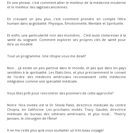
En une phrase, c'est comment allier le meilleur de la médecine moderne
et le meilleur des sagesses anciennes.
En creusant un peu plus, c'est comment prendre en compte l'être
humain dans sa globalité. Physique, Emotionnelle, Mentale et Spirituelle.
Et enfin, une particularité non des moindres... C'est aussi s'interesser à la
santé du soignant. Comment explorer ses propres clés de santé pour
être un modèle.
Tout un programme. Une Utopie vous me dirait?
Non... çà existe un peu partout dans le monde, et pas que dans les pays
sensibles à la spiritualité. Les Etats-Unis, et plus précisemment le conseil
de l'ordre des médecins américians reconnaissent cette médecine
intégrative comme une spécialité médicale.
Vous êtes prêt pour rencontrer des pionniers de cette approche?
Notre 1ère invitée est le Dr Sheila Patel, directrice médicale du centre
Chopra, en Californie. Les prochains invités: Tracy Gaudet, directrice
médicale du bureau des vétérans américains, et plus local... Thierry
Janssen, le chirurgien de l'Âme!
Il ne me reste plus qu'à vous souhaiter un très beau voyage!