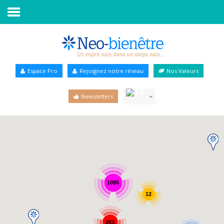
Accueil
Annuaire Bien-être
Espace Pro
Rejoignez notre réseau
Nos Valeurs
Agenda
Newsletters
Services Pro
Services particulier
Blog
1085
12
263