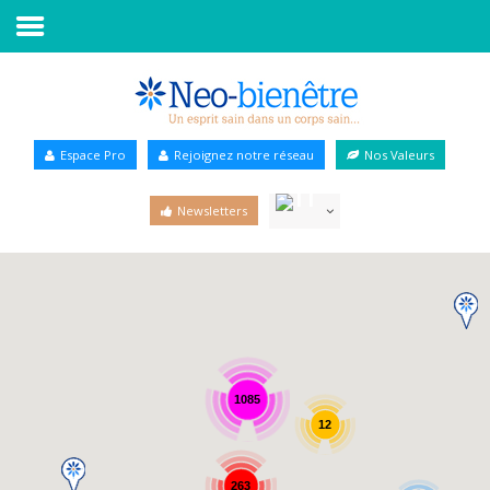
Accueil
Annuaire Bien-être
Espace Pro
Rejoignez notre réseau
Nos Valeurs
Agenda
Newsletters
Services Pro
Services particulier
Blog
1085
12
263