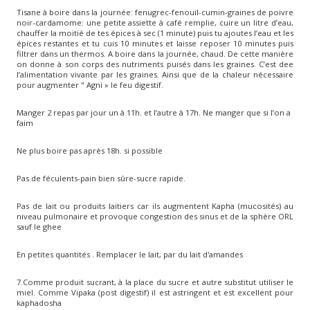
Tisane à boire dans la journée: fenugrec-fenouil-cumin-graines de poivre
noir-cardamome: une petite assiette à café remplie, cuire un litre d’eau,
chauffer la moitié de tes épices à sec (1 minute) puis tu ajoutes l’eau et les
épices restantes et tu cuis 10 minutes et laisse reposer 10 minutes puis
filtrer dans un thermos. A boire dans la journée, chaud. De cette manière
on donne à son corps des nutriments puisés dans les graines. C’est dee
l’alimentation vivante par les graines. Ainsi que de la chaleur nécessaire
pour augmenter " Agni » le feu digestif.
Manger 2 repas par jour un à 11h. et l’autre à 17h. Ne manger que si l’on a
faim
Ne plus boire pas après 18h. si possible
Pas de féculents-pain bien sûre-sucre rapide.
Pas de lait ou produits laitiers car ils augmentent Kapha (mucosités) au
niveau pulmonaire et provoque congestion des sinus et de la sphère ORL
sauf le ghee
En petites quantités . Remplacer le lait, par du lait d'amandes
7.Comme produit sucrant, à la place du sucre et autre substitut utiliser le
miel. Comme Vipaka (post digestif) il est astringent et est excellent pour
kaphadosha