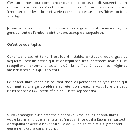
C’est un temps pour commencer quelque choose, on dit souvent qu’on
nettoie on transforme à cette époque de l’année car la sève commence
à monter dans les arbres et la vie reprend le dessus après l’hiver où tout
s’est figé.
Je vais vous parler de perte de poids, d’amaigrissement. En Ayurveda, les
gens qui ont de l’embonpoint ont beaucoup de kappadosha.
Qu’est ce que Kapha:
Constitué d’eau et terre il est lourd , stable, onctueux, doux, gras et
acqueux. C’est un dosha qui se déséquilibre très lentement mais qui se
rééquilibre lentement aussi d’où la difficulté avec les régimes
amincissants quels qu’ils soient !
Le déséquilibre kapha est courant chez les personnes de type kapha qui
donnent surcharge pondérale et rétention d’eau. Je vous livre un petit
rituel propre à l’Ayurveda afin d’équilibrer Kaphadosha
Si vous mangez lourd-gras-froid et acqueux vous allez déséquilibrez
votre kapha ainsi que la lenteur et l’inactivité. Le dosha Kapha est surtout
déséquilibrez avec la nourriture. Le doux, l’acide et le salé augmentent
également Kapha dans le corps.