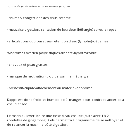
· prise de poids même si on ne mange pas plus
· rhumes, congestions des sinus, asthme
· mauvaise digestion, sensation de lourdeur (léthargie) après le repas
· articulations douloureuses-rétention d’eau (lymphe)-oèdemes
syndrômes ovarien polykistiques-diabète-hypothyroïdie
· cheveux et peau grasses
· manque de motivation-trop de sommeil-léthargie
· possessif-cupide-attachement au matériel-économe
Kappa est donc froid et humide d’où manger pour contrebalancer cela
chaud et sec.
Le matin au lever, boire une tasse d'eau chaude (cuite avec 1 à 2
rondelles de gingembre). Cela permettra à l' organisme de se nettoyer et
de relancer la machine côté digestion.