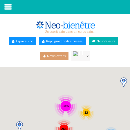
Accueil
Annuaire Bien-être
Espace Pro
Rejoignez notre réseau
Nos Valeurs
Agenda
Newsletters
Services Pro
Services particulier
Blog
1085
12
263