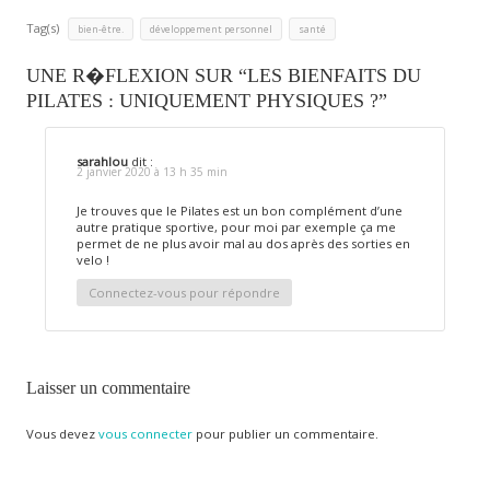
Tag(s)
,
,
bien-être.
développement personnel
santé
UNE R�FLEXION SUR “LES BIENFAITS DU
PILATES : UNIQUEMENT PHYSIQUES ?”
sarahlou
dit :
2 janvier 2020 à 13 h 35 min
Je trouves que le Pilates est un bon complément d’une
autre pratique sportive, pour moi par exemple ça me
permet de ne plus avoir mal au dos après des sorties en
velo !
Connectez-vous pour répondre
Laisser un commentaire
Vous devez
vous connecter
pour publier un commentaire.