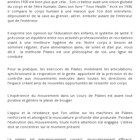
années 1930 est bien plus que cela….Son créateur avait une vision globale
du corps et de l’être humain. Dans son livre “ Your Health “ écrit en 1934,
il compare le corps humain à une maison que l’on doit entretenir,
dépoussiérer de la cave au grenier, aérer, embellir autant de l’intérieur
que de l’extérieur.
Il exprime son opinion sur l’éducation des enfants, le système de santé. Il
préconise un équilibre entre nos activités professionnelles et recréatives
visant à une meilleure hygiène de vie. Notre corps a besoin de
sommeil régulier, d’une alimentation saine, de soleil et d’air pur, nous
dit-il : la méthode Pilates est une philosophie de vie, une ligne de
conduite.
Pour la pratique, les exercices de Pilates mobilisent les articulations,
synchronisent la respiration et le geste, apportent de la précision et du
contrôle aux mouvements exécutés dans toutes les directions de
l’espace créant ainsi de nouvelles opportunités de ressentir son corps.
L’expérience du mouvement dans un cours de Pilates est avant tout
positive et génère le plaisir de bouger.
L’appui et la résistance que l’on utilise sur les machines de Pilates
renforcent et allongent la musculature profonde dite posturale. Pendant
l’éxécution des mouvements, toute notre attention est engagée. L’élève
doit se concentrer sur le moment présent.
Le pilates est mécaniquement correct, musculairement efficace,