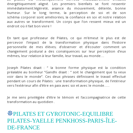
énergétiquement aligné. Les premiers bienfaits se font ressentir
immédiatement:légèreté, aisance du mouvement, détente, bonne
humeur. Sur le long terme, la perception de soi et de son
schéma corporel sont améliorées, la confiance en soi et notre relation
aux autres se transforment. Un corps que l’on ressent mieux est un
endroit où il fait bon vivre !
En tant que professeur de Pilates, ce qui m’émeut le plus est de
percevoir l’impact de la transformation physique dans l’histoire
personnelle de mes élèves; d’observer et d’écouter comment un
changement postural a des conséquences sur leur perception d’eux
mêmes, leur relation à leur famille, leur travail, au monde….
Joseph Pilates disait : “ la bonne forme physique est la condition
préalable au bonheur “Gandhi disait : “ soit le changement que tu veux
voir dans le monde”. Ces deux phrases définissent le travail effectué
pendant un cours de Pilates : une transformation physique, de l’intérieur
vers l’extérieur afin d’être en paix avec soi et avec le monde……
Je me sens privilégiée d’être le témoin et l’accompagnatrice de cette
transformation au quotidien .
PILATES ET GYROTONIC-EQUILIBRE
PILATES-YAELLE PENKHOSS-PARIS-ÎLE-
DE-FRANCE