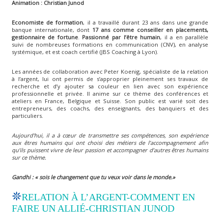
Animation
: Christian Junod
Economiste de formation
, il a travaillé durant 23 ans dans une grande
banque internationale, dont
17 ans comme conseiller en placements,
gestionnaire de fortune
.
Passionné par l’être humain
, il a en parallèle
suivi de nombreuses formations en communication (CNV), en analyse
systémique, et est coach certifié (JBS Coaching à Lyon).
Les années de collaboration avec Peter Koenig, spécialiste de la relation
à l’argent, lui ont permis de s’approprier pleinement ses travaux de
recherche et d’y ajouter sa couleur en lien avec son expérience
professionnelle et privée. Il anime sur ce thème des conférences et
ateliers en France, Belgique et Suisse. Son public est varié soit des
entrepreneurs, des coachs, des enseignants, des banquiers et des
particuliers.
Aujourd’hui,
il a à cœur de transmettre ses compétences, son expérience
aux êtres humains qui ont choisi des métiers de l’accompagnement afin
qu’ils puissent vivre de leur passion et accompagner d’autres êtres humains
sur ce thème.
Gandhi : « sois le changement que tu veux voir dans le monde.»
RELATION À L’ARGENT-COMMENT EN
FAIRE UN ALLIÉ-CHRISTIAN JUNOD