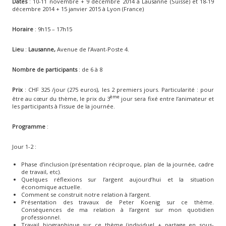
Dates
: 10-11 novembre + 9 décembre 2014 à Lausanne (Suisse) et 18-19
décembre 2014 + 15 janvier 2015 à Lyon (France)
Horaire
: 9h15 – 17h15
Lieu
:
Lausanne,
Avenue de l’Avant-Poste 4.
Nombre de participants
: de 6 à 8
Prix
: CHF 325 /jour (275 euros), les 2 premiers jours. Particularité : pour
ème
être au cœur du thème, le prix du 3
jour sera fixé entre l’animateur et
les participants à l’issue de la journée.
Programme
:
Jour 1-2 :
Phase d’inclusion (présentation réciproque, plan de la journée, cadre
de travail, etc).
Quelques réflexions sur l’argent aujourd’hui et la situation
économique actuelle.
Comment se construit notre relation à l’argent.
Présentation des travaux de Peter Koenig sur ce thème.
Conséquences de ma relation à l’argent sur mon quotidien
professionnel.
Travail biographique sur ce thème (individuel + partage en sous-