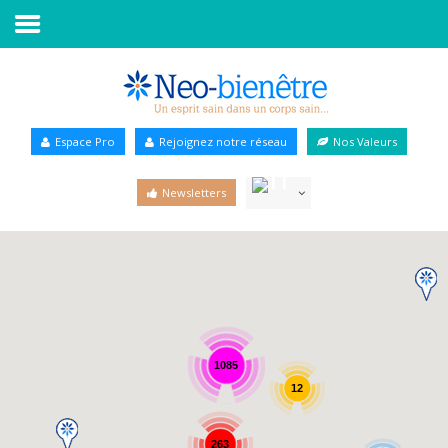
Accueil
Annuaire Bien-être
Espace Pro
Rejoignez notre réseau
Nos Valeurs
Agenda
Newsletters
Services Pro
Services particulier
Blog
1085
12
263