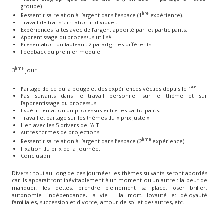
groupe)
ère
Ressentir sa relation à l’argent dans l’espace (1
expérience).
Travail de transformation individuel.
Expériences faites avec de l’argent apporté par les participants.
Apprentissage du processus utilisé.
Présentation du tableau : 2 paradigmes différents
Feedback du premier module.
ème
3
jour :
er
Partage de ce qui a bougé et des expériences vécues depuis le 1
Pas suivants dans le travail personnel sur le thème et sur
l’apprentissage du processus.
Expérimentation du processus entre les participants.
Travail et partage sur les thèmes du « prix juste »
Lien avec les 5 drivers de l’A.T.
Autres formes de projections
ème
Ressentir sa relation à l’argent dans l’espace (2
expérience)
Fixation du prix de la journée.
Conclusion
Divers : tout au long de ces journées les thèmes suivants seront abordés
car ils apparaitront inévitablement à un moment ou un autre : la peur de
manquer, les dettes, prendre pleinement sa place, oser briller,
autonomie- indépendance, la vie – la mort, loyauté et déloyauté
familiales, succession et divorce, amour de soi et des autres, etc.