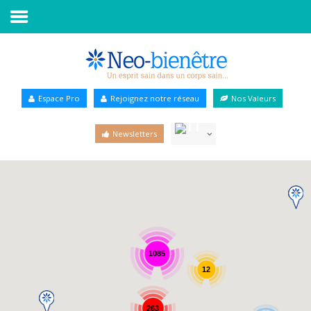
Accueil
Annuaire Bien-être
Espace Pro
Rejoignez notre réseau
Nos Valeurs
Agenda
Newsletters
Services Pro
Services particulier
Blog
1085
12
263