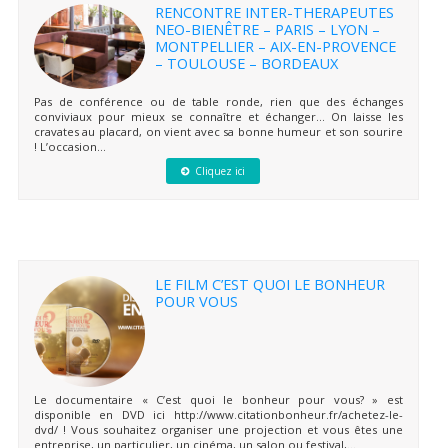
RENCONTRE INTER-THERAPEUTES
NEO-BIENÊTRE – PARIS – LYON –
MONTPELLIER – AIX-EN-PROVENCE
– TOULOUSE – BORDEAUX
Pas de conférence ou de table ronde, rien que des échanges
conviviaux pour mieux se connaître et échanger… On laisse les
cravates au placard, on vient avec sa bonne humeur et son sourire
! L’occasion...
Cliquez ici
LE FILM C’EST QUOI LE BONHEUR
POUR VOUS
Le documentaire « C’est quoi le bonheur pour vous? » est
disponible en DVD ici http://www.citationbonheur.fr/achetez-le-
dvd/ ! Vous souhaitez organiser une projection et vous êtes une
entreprise, un particulier, un cinéma, un salon ou festival,...