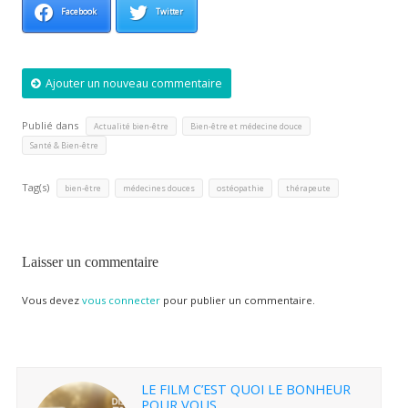
Facebook
Twitter
Ajouter un nouveau commentaire
Publié dans
,
,
Actualité bien-être
Bien-être et médecine douce
Santé & Bien-être
Tag(s)
,
,
,
bien-être
médecines douces
ostéopathie
thérapeute
Laisser un commentaire
Vous devez
vous connecter
pour publier un commentaire.
LE FILM C’EST QUOI LE BONHEUR
POUR VOUS