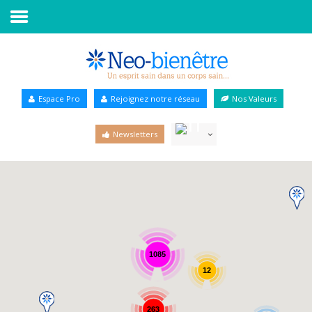
Accueil
Annuaire Bien-être
Espace Pro
Rejoignez notre réseau
Nos Valeurs
Agenda
Newsletters
Services Pro
Services particulier
Blog
1085
12
263