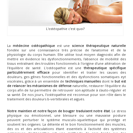
L'ostéopathie c'est quoi?
La
médecine ostéopathique
est une
science thérapeutique naturelle
fondée sur une connaissance très précise de l'anatomie et de la
physiologie du corps humain. Elle utilise tout moyen diagnostic afin de
mettre en évidence les dysfonctionnements, l'absence de mobilité des
tissus entraînant des troubles fonctionnels à l'origine d'une altération de
l'équilibre de santé. L'ostéopathie est une
thérapeutique spécifique
particulièrement efficace
pour identifier et traiter les causes des
douleurs, ges gênes fonctionnelles et des dysfonctions somatiques eyt
viscérales, grâce à un ensemble de
techniques manuelles
dont le
but est
de relancer les mécanismes de défense
naturelle, restaurer l'équilibre du
corps afin de lui permettre de retrouver son aptitude à s'auto-réguler et
sa santé. De nos jours, l'ostéopathie est reconnue pour son rôle dans le
traitement des douleurs b-vertébrales et aiguës.
Notre maintien et notre façon de bouger traduisent notre état
. Le stress
physique ou émotionnel, une blessure ou une mauvaise posture
peuvent perturber le système musculo-squelettique qui protège et
soutient les organes. La détente et le bon fonctionnement des muscles,
des os et des articulations étant essentiels à l'activité des systèmes