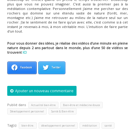
plus que vous ne pouvez imaginer. C'est aussi la premier pas à la
méditation contemplative. Personnellement j'aime me percher sur des
rochers qui domine sur une étendu vaste de nature (forêt, mer,
montagne etc.) j'aime me retrouver au milieu de la nature seul sur un
rocher. J'ai le sentiment de ne faire qu'un avec elle, c'est comme si à cet
instant je revenais à moi, à mon véritable moi. L'intuition de faire partie
d'un tout.
Pour vous donner des idées, je réalise des vidéos d'une minute en pleine
nature depuis 2 ans partout dans le monde, plus d'une 50 de vidéos se
trouvent
ICI
Facebook
Twitter
Ajouter un nouveau commentaire
Publié dans
,
,
Actualité bien-être
Bien-être et médecine douce
,
Développement personnel
Santé & Bien-être
Tag(s)
,
,
,
bien-être.
développement personnel
méditation
santé