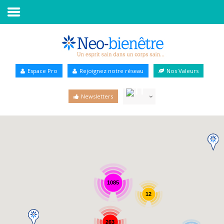
Accueil
Annuaire Bien-être
Espace Pro
Rejoignez notre réseau
Nos Valeurs
Agenda
Newsletters
Services Pro
Services particulier
Blog
1085
12
263