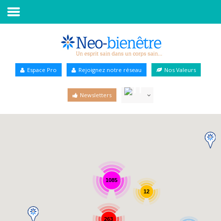
Accueil
Annuaire Bien-être
Espace Pro
Rejoignez notre réseau
Nos Valeurs
Agenda
Newsletters
Services Pro
Services particulier
Blog
1085
12
263