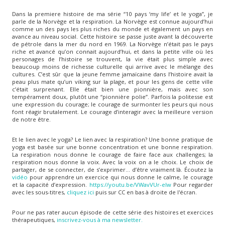
Dans la premiere histoire de ma série “10 pays ‘my life’ et le yoga”, je
parle de la Norvège et la respiration. La Norvège est connue aujourd’hui
comme un des pays les plus riches du monde et également un pays en
avance au niveau social. Cette histoire se passe juste avant la découverte
de pétrole dans la mer du nord en 1969. La Norvège n’était pas le pays
riche et avancé qu’on connait aujourd’hui, et dans la petite ville où les
personages de l’histoire se trouvent, la vie était plus simple avec
beaucoup moins de richesse culturelle qui arrive avec le mélange des
cultures. C’est sûr que la jeune femme jamaïcaine dans l’histoire avait la
peau plus mate qu’un viking sur la plage, et pour les gens de cette ville
c’était surprenant. Elle était bien une pionnière, mais avec son
tempérament doux, plutôt une “pionnière polie”. Parfois la politesse est
une expression du courage; le courage de surmonter les peurs qui nous
font réagir brutalement. Le courage d’interagir avec la meilleure version
de notre être.
Et le lien avec le yoga? Le lien avec la respiration? Une bonne pratique de
yoga est basée sur une bonne concentration et une bonne respiration.
La respiration nous donne le courage de faire face aux challenges; la
respiration nous donne la voix. Avec la voix on a le choix. Le choix de
partager, de se connecter, de s’exprimer… d’être vraiment là. Écoutez la
vidéo
pour apprendre un exercice qui nous donne le calme, le courage
et la capacité d’expression.
https://youtu.be/VWavVUr-elw
Pour regarder
avec les sous-titres,
cliquez ici
puis sur CC en bas à droite de l'écran.
Pour ne pas rater aucun épisode de cette série des histoires et exercices
thérapeutiques,
inscrivez-vous à ma newsletter.