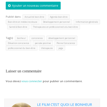
Ajouter un nouveau commentaire
Publié dans
,
,
Actualité bien-être
Agenda bien-être
,
,
Bien-être et médecine douce
Développement personnel
Information générale
,
,
Santé & Bien-être
Thérapeutes et professionnels du bien-être
Tag(s)
,
,
,
bonheur
conscience
développement personnel
,
,
,
Elévation conscience
pensée positive
Pleine Conscience
,
,
professionnel du bien-être
thérapeute
yoga
Laisser un commentaire
Vous devez
vous connecter
pour publier un commentaire.
LE FILM C’EST QUOI LE BONHEUR