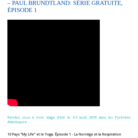
– PAUL BRUNDTLAND: SÉRIE GRATUITE,
ÉPISODE 1
Rendez vous à mon stage d’été le 3-5 août 2018 dans les Pyrénées
Atlantiques!
10 Pays "My Life" et le Yoga. Épisode 1 - La Norvège et la Respiration