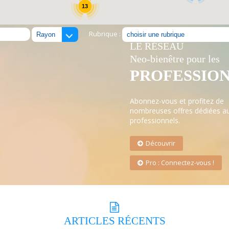
13
Rubrique :
LE RÉSEAU
Neo-bienêtre pour les
PROFESSIO
Abonnez-vous et profitez de
nombreuses offres dédiées a
professionnels.
Découvrir
Pro : Connectez-vous !
ARTICLES
RÉCENTS