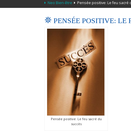
Neo Bien-être
Pensée positive: Le feu sacré 
PENSÉE POSITIVE: LE
Pensée positive: Le feu sacré du
succès