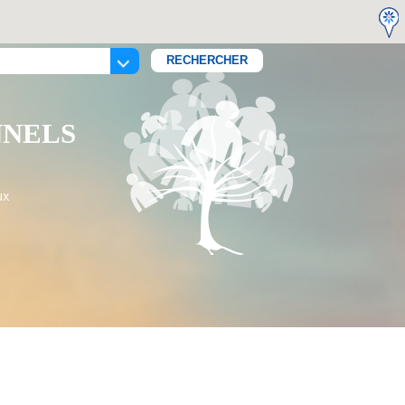
NNELS
ux