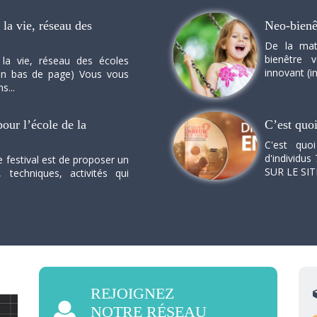
la vie, réseau des
Neo-bienê
De la mat
bienêtre 
 la vie, réseau des écoles
innovant (in
n en bas de page) Vous vous
s...
our l’école de la
C’est quo
C'est quo
d'individus 
e festival est de proposer un
SUR LE SI
, techniques, activités qui
REJOIGNEZ
NOTRE RÉSEAU