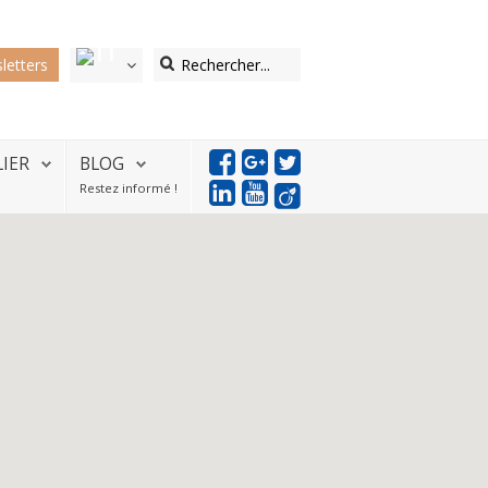
letters
LIER
BLOG
Restez informé !