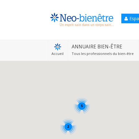
Espa
Accueil
Annuaire Bien-être
ANNUAIRE BIEN-ÊTRE
Accueil
Tous les professionnels du bien-être
Agenda
Services Pro
Services particulier
Blog
5
2