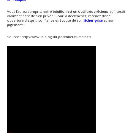
Vous l’aurez compris, notre
intuition est un outil très précieux
, et il serait
vraiment bête de s'en priver ! Pour la déclencher, retenez donc
ouverture d'esprit, confiance et écoute de soi,
lâcher-prise
et non-
jugement !
Source : http://www.le-blog-du-potentiel-humain.fr/