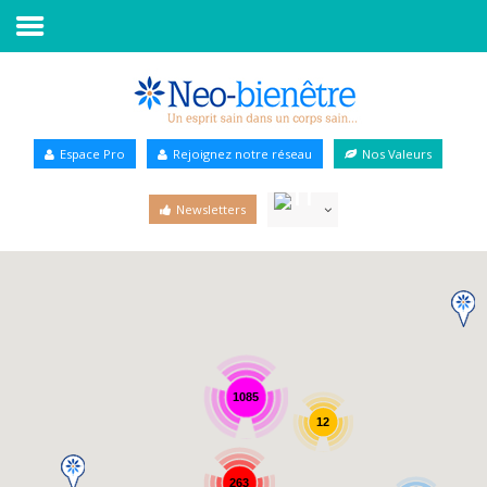
Accueil
Annuaire Bien-être
Espace Pro
Rejoignez notre réseau
Nos Valeurs
Agenda
Newsletters
Services Pro
Services particulier
Blog
1085
12
263