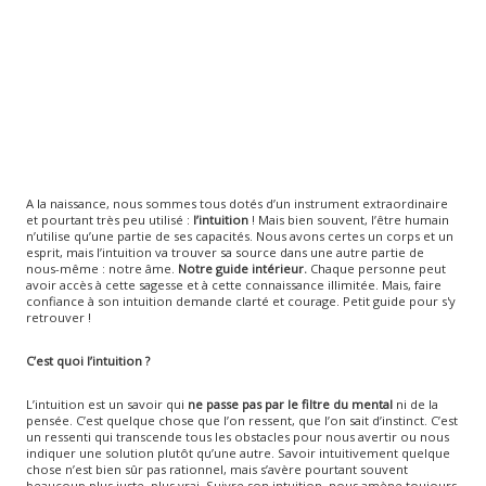
A la naissance, nous sommes tous dotés d’un instrument extraordinaire
et pourtant très peu utilisé :
l’intuition
! Mais bien souvent, l’être humain
n’utilise qu’une partie de ses capacités. Nous avons certes un corps et un
esprit, mais l’intuition va trouver sa source dans une autre partie de
nous-même : notre âme.
Notre guide intérieur.
Chaque personne peut
avoir accès à cette sagesse et à cette connaissance illimitée. Mais, faire
confiance à son intuition demande clarté et courage. Petit guide pour s'y
retrouver !
C’est quoi l’intuition ?
L’intuition est un savoir qui
ne passe pas par
le filtre du mental
ni de la
pensée. C’est quelque chose que l’on ressent, que l’on sait d’instinct. C’est
un ressenti qui transcende tous les obstacles pour nous avertir ou nous
indiquer une solution plutôt qu’une autre. Savoir intuitivement quelque
chose n’est bien sûr pas rationnel, mais s’avère pourtant souvent
beaucoup plus juste, plus vrai. Suivre son intuition, nous amène toujours