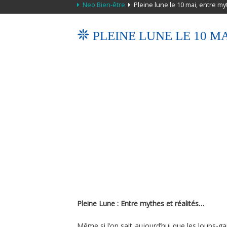
Neo Bien-être
Pleine lune le 10 mai, entre my
PLEINE LUNE LE 10 M
Pleine Lune : Entre mythes et réalités…
Même si l’on sait aujourd’hui que les loups-g