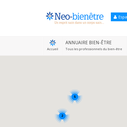
Espa
Accueil
Annuaire Bien-être
ANNUAIRE BIEN-ÊTRE
Accueil
Tous les professionnels du bien-être
Agenda
Services Pro
Services particulier
Blog
5
2