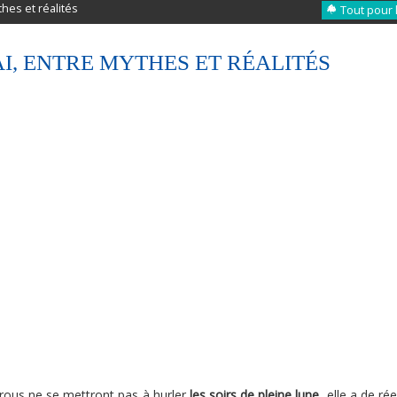
thes et réalités
Tout pour 
AI, ENTRE MYTHES ET RÉALITÉS
arous ne se mettront pas à hurler
les soirs de pleine lune
, elle a de rée