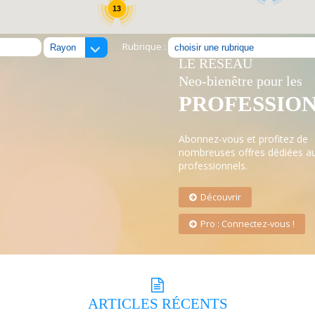
13
Rubrique :
LE RÉSEAU
Neo-bienêtre pour les
PROFESSIO
Abonnez-vous et profitez de
nombreuses offres dédiées a
professionnels.
Découvrir
Pro : Connectez-vous !
ARTICLES
RÉCENTS