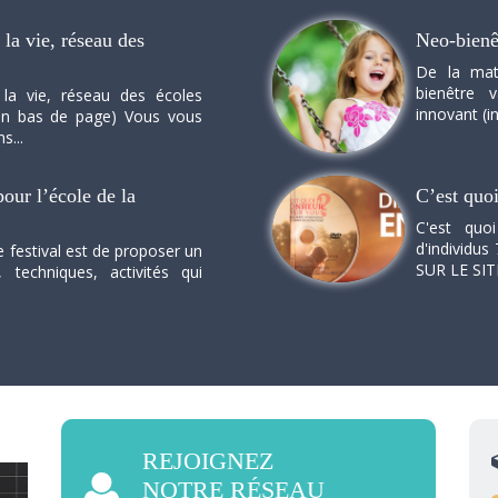
la vie, réseau des
Neo-bienê
De la mat
bienêtre 
 la vie, réseau des écoles
innovant (in
n en bas de page) Vous vous
s...
our l’école de la
C’est quo
C'est quo
d'individus 
e festival est de proposer un
SUR LE SI
, techniques, activités qui
REJOIGNEZ
NOTRE RÉSEAU