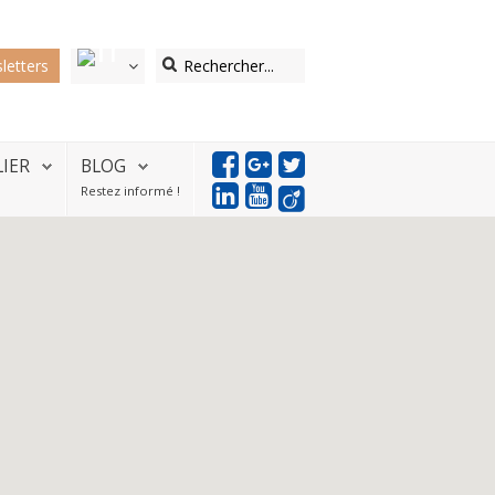
letters
LIER
BLOG
Restez informé !