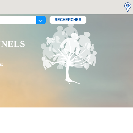
NNELS
ux