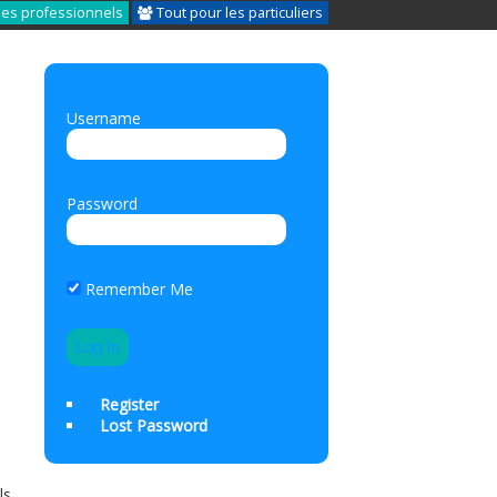
les professionnels
Tout pour les particuliers
Username
Password
Remember Me
Register
Lost Password
ls