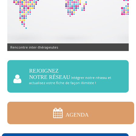
Rencontre inter-thérapeutes
REJOIGNEZ
NOTRE RÉSEAU
Intégrer notre réseau et
actualisez votre fiche de façon illimitée !
AGENDA