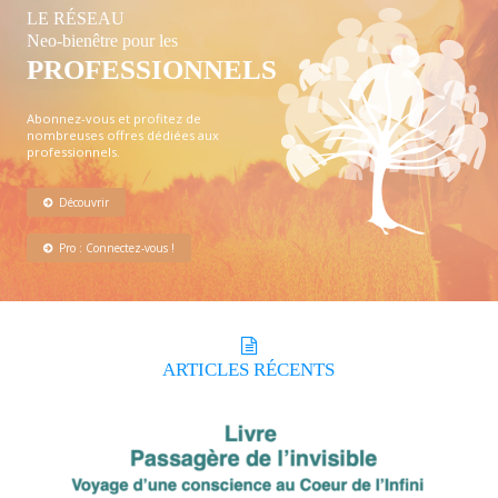
LE RÉSEAU
Neo-bienêtre pour les
PROFESSIONNELS
Abonnez-vous et profitez de
nombreuses offres dédiées aux
professionnels.
Découvrir
Pro : Connectez-vous !
ARTICLES
RÉCENTS