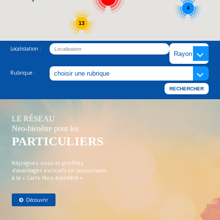
4
13
Localistation :
Rubrique :
LE RÉSEAU
Neo-bienêtre pour les
PARTICULIERS
Réjoignez-nous et profitez
d’avantages exclusifs en souscrivant
à la « Carte Neo-bienêtre »
Découvrir