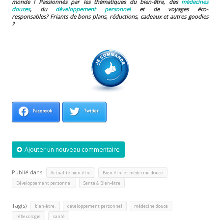
monde ! Passionnés par les thématiques du bien-être, des
médecines
douces
, du
développement personnel
et de voyages éco-
responsables?
Friants de bons plans, réductions, cadeaux et autres goodies
?
Facebook
Twitter
Ajouter un nouveau commentaire
Publié dans
,
,
Actualité bien-être
Bien-être et médecine douce
,
Développement personnel
Santé & Bien-être
Tag(s)
,
,
,
bien-être.
développement personnel
médecine douce
,
réflexologie
santé