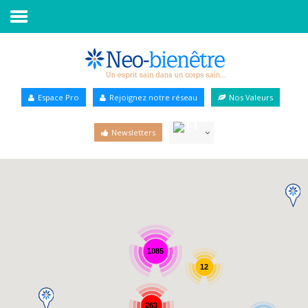
Accueil
Annuaire Bien-être
Espace Pro
Rejoignez notre réseau
Nos Valeurs
Agenda
Newsletters
Services Pro
Services particulier
Blog
1085
12
263