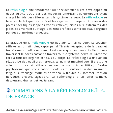
La
réflexologie
dite "moderne" ou "occidentale" a été développée au
début du XXe siècle par des médecins américains et européens ayant
analysé le rôle des réflexes dans le système nerveux. La
réflexologie
se
base sur le fait que les nerfs et les organes du corps sont reliés à des
points spécifiques (appelés zones réflexes) situés aux extrémités des
pieds, des mains et du visage. Les zones réflexes sont reliées aux organes
par des connexions nerveuses.
La pratique de la
Réflexologie
est liée aux stimuli nerveux. Le toucher
réflexe est un stimulus, capté par différents récepteurs de la peau et
transformé en influx nerveux. Il est avéré que des courants électriques
traversent le corps passant à travers tout le système nerveux, lui-même
relié à tous les organes et tissus du corps. La réflexologie a une action
régulatrice des équilibres nerveux, sanguin et métabolique. Elle est une
solution douce et efficace en cas de maux à répétition, d’ordre
psychosomatique: constipation, douleurs musculaires du dos, migraine,
fatigue, surmenage, troubles hormonaux, trouble du sommeil, tension
nerveuse, anxiété, agitation... La réflexologie a un effet calmant,
déstressant, drainant et revitalisant.
FORMATIONS À LA RÉFLEXOLOGIE-ÎLE-
DE-FRANCE
Accédez à des avantages exclusifs chez nos partenaires aux quatre coins du