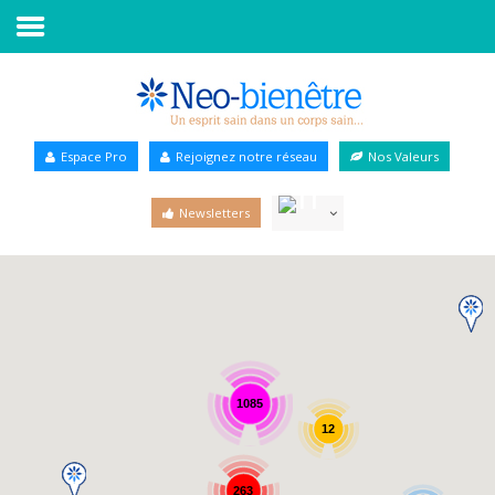
Accueil
Annuaire Bien-être
Espace Pro
Rejoignez notre réseau
Nos Valeurs
Agenda
Newsletters
Services Pro
Services particulier
Blog
1085
12
263