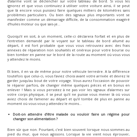
d’alarme vont se déclencher sur votre tableau de bord. Si vous les
ignorez et que vous continuiez à utiliser votre voiture ainsi, il se peut
que là encore vous puissiez faire quelques milliers de kilomètres sans
problèmes particuliers. Ou bien des signaux plus importants vont se
manifester comme un démarrage difficile, de la consommation exagéré
d’huiles moteur ou que sais-je…
Quoiqu’il en soit, à un moment, celle-ci déclarera forfait et en plus de
l’entretien demandé par le voyant sur le tableau de bord allumé au
départ, il est fort probable que vous vous retrouviez avec des frais
annexes de réparation non souhaités et onéreux pour votre bourse ou
bien tomber en panne sur le bord de la route au moment où vous vous
y attendez le moins.
Et bien, il en va de même pour notre véhicule terrestre. A la différence
toutefois que celui-ci, vous l’aviez choisi avant votre arrivée et devrez le
garder jusqu’au bout de votre voyage. Vous aurez l’occasion de pouvoir
le réparer parfois, de changer même quelques pièces et en bonus en
enlever ! Mais si vous persistez à ne pas voir les signaux d’alarmes sur
votre corps physique, il se peut qu’il ne puisse vous mener là où vous
aviez choisi de l’amener au départ et qu’il tombe de plus en panne au
moment où vous vous y attendez le moins…
Doit-on attendre d’être malade ou vouloir faire un régime pour
changer son alimentation ?
Bien sûr que non. Pourtant, c’est bien souvent lorsque nous sommes au
pied du mur, que nous agissons. Lorsque la vie vient nous éprouver,