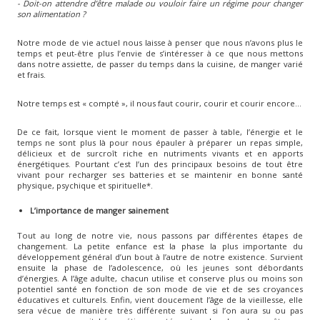
- Doit-on attendre d’être malade ou vouloir faire un régime pour changer
son alimentation ?
Notre mode de vie actuel nous laisse à penser que nous n’avons plus le
temps et peut-être plus l’envie de s’intéresser à ce que nous mettons
dans notre assiette, de passer du temps dans la cuisine, de manger varié
et frais.
Notre temps est « compté », il nous faut courir, courir et courir encore…
De ce fait, lorsque vient le moment de passer à table, l’énergie et le
temps ne sont plus là pour nous épauler à préparer un repas simple,
délicieux et de surcroît riche en nutriments vivants et en apports
énergétiques. Pourtant c’est l’un des principaux besoins de tout être
vivant pour recharger ses batteries et se maintenir en bonne santé
physique, psychique et spirituelle*.
L’importance de manger sainement
Tout au long de notre vie, nous passons par différentes étapes de
changement. La petite enfance est la phase la plus importante du
développement général d’un bout à l’autre de notre existence. Survient
ensuite la phase de l’adolescence, où les jeunes sont débordants
d’énergies. A l’âge adulte, chacun utilise et conserve plus ou moins son
potentiel santé en fonction de son mode de vie et de ses croyances
éducatives et culturels. Enfin, vient doucement l’âge de la vieillesse, elle
sera vécue de manière très différente suivant si l’on aura su ou pas