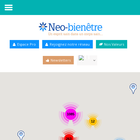
Accueil
Annuaire Bien-être
Espace Pro
Rejoignez notre réseau
Nos Valeurs
Agenda
Newsletters
Services Pro
Services particulier
Blog
1085
12
263