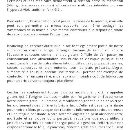
Certaines études médicales démontrent la relation entre l’alimentation
(blé, gluten, sucres rapides) et certaines maladies infantiles comme
l’hyperactivité, l’autisme, l’anxiété…
Bien entendu, l’alimentation n’est pas seule cause de la maladie, mais elle
peut soit permettre de mieux supporter ou même soulager les
symptômes de la maladie, voir même contribuer à la disparition totale
de ceux-ci soit en prévenir l’apparition.
Beaucoup de céréales autre que le blé font également partie de notre
alimentation comme l’orge, le seigle, l’avoine ,le kamut ou encore
l’épeautre et toutes contiennent du gluten. Difficile de s’en passer en
consommant une alimentation industrielle et classique puisque elles
constituent la base de notre alimentation : pâtes, pain, pizzas, pâtisseries,
sauces, conserves et bien entendu tous les plats préparés. L’agro-
alimentaire a réussi à obtenir une farine qui permet par exemple de
confectionner un pain aéré, moelleux à un moindre coût de fabrication
pour un prix de vente toujours plus élevé.
Ces farines contiennent toutes plus ou moins une protéine appelée
gluten, qui à l’origine était assimilable par l’organisme en l’occurrence
notre intestin grêle. Seulement, la modification génétique de celle-ci par
les croisements des différents blés a fait qu’elle est devenue irritante
pour notre côlon, provoque des réactions inflammatoires douloureuses
et une fatigue constante. Notre système digestif ne peut absorber cette
molécule et se trouve donc perturbé, rappelons que nous utilisons
jusqu’à environ 40% de notre énergie pour la digestion. L’effort, que nos
organes comme le foie, le pancréas, l’intestin grêle en autres produisent