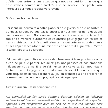
qu’elle nous présente une situation que nous ne désirions pas ou que
nous vivons comme une fatalité, que se réveille une petite voix
intérieure qui nous propulse vers l’avant.
Et c’est une bonne chose…
Personne ne peut faire à notre place, ni nous guérir, ni nous apporter le
bonheur, l’argent ou que sais-je encore, si nous-mêmes ne le décidons
pas consciemment. Nous avons perdu nos instincts, notre faculté à
choisir de manière autonome et volontaire pour gagner en facilité et
plaisirs. Mais tout ceci n’est qu’illusion car ils ont crée en nous des peurs
et des dépendances dont une minorité en tire profit aujourd’hui. Même
la santé rapporte de l’argent.
L’alimentation peut être une voie de changement bien plus importante
qu’on ne peut le penser. N’oubliez pas, nos pensées et nos émotions
influent sur notre manière de s’alimenter et vice-versa. L’un nourrissant
l’autre, on a tout à gagner de prendre soin de soi et la seule chose que
vous risquez est de vous prendre au jeu en prenant plaisir à préparer et
consommer une cuisine simple, rapide et énergétique.
A vos fourneaux…basse température !!!
*La spiritualité ne fait partie d’aucune doctrine, religion ou idéologie
sectaire. Le spirituel est une manière d’aborder ce que l’on vit et ce que l’on
apprend. C’est simplement aller au delà de ce que l’on connaît, aller
chercher des réponses autres que celles données par nos croyances et