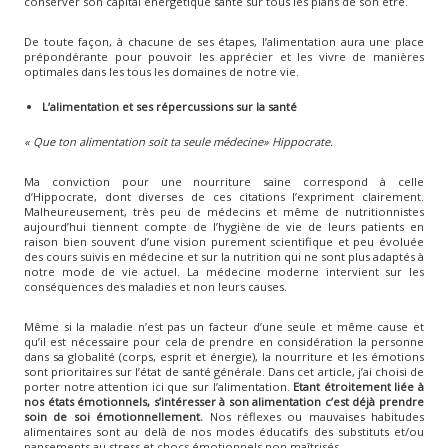
conserver son capital énergétique santé sur tous les plans de son être.
De toute façon, à chacune de ses étapes, l’alimentation aura une place
prépondérante pour pouvoir les apprécier et les vivre de manières
optimales dans les tous les domaines de notre vie.
L’alimentation et ses répercussions sur la santé
« Que ton alimentation soit ta seule médecine» Hippocrate.
Ma conviction pour une nourriture saine correspond à celle
d’Hippocrate, dont diverses de ces citations l’expriment clairement.
Malheureusement, très peu de médecins et même de nutritionnistes
aujourd’hui tiennent compte de l’hygiène de vie de leurs patients en
raison bien souvent d’une vision purement scientifique et peu évoluée
des cours suivis en médecine et sur la nutrition qui ne sont plus adaptés à
notre mode de vie actuel. La médecine moderne intervient sur les
conséquences des maladies et non leurs causes.
Même si la maladie n’est pas un facteur d’une seule et même cause et
qu’il est nécessaire pour cela de prendre en considération la personne
dans sa globalité (corps, esprit et énergie), la nourriture et les émotions
sont prioritaires sur l’état de santé générale. Dans cet article, j’ai choisi de
porter notre attention ici que sur l’alimentation.
Etant étroitement liée à
nos états émotionnels, s’intéresser à son alimentation c’est déjà prendre
soin de soi émotionnellement.
Nos réflexes ou mauvaises habitudes
alimentaires sont au delà de nos modes éducatifs des substituts et/ou
pansements au stress et chocs émotionnels non maîtrisés.