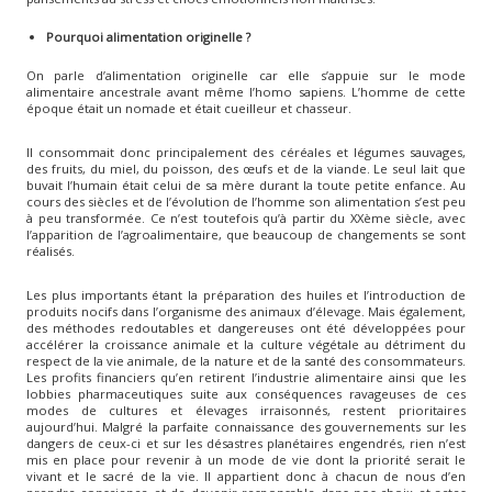
Pourquoi alimentation originelle ?
On parle d’alimentation originelle car elle s’appuie sur le mode
alimentaire ancestrale avant même l’homo sapiens. L’homme de cette
époque était un nomade et était cueilleur et chasseur.
Il consommait donc principalement des céréales et légumes sauvages,
des fruits, du miel, du poisson, des œufs et de la viande. Le seul lait que
buvait l’humain était celui de sa mère durant la toute petite enfance. Au
cours des siècles et de l’évolution de l’homme son alimentation s’est peu
à peu transformée. Ce n’est toutefois qu’à partir du XXème siècle, avec
l’apparition de l’agroalimentaire, que beaucoup de changements se sont
réalisés.
Les plus importants étant la préparation des huiles et l’introduction de
produits nocifs dans l’organisme des animaux d’élevage. Mais également,
des méthodes redoutables et dangereuses ont été développées pour
accélérer la croissance animale et la culture végétale au détriment du
respect de la vie animale, de la nature et de la santé des consommateurs.
Les profits financiers qu’en retirent l’industrie alimentaire ainsi que les
lobbies pharmaceutiques suite aux conséquences ravageuses de ces
modes de cultures et élevages irraisonnés, restent prioritaires
aujourd’hui. Malgré la parfaite connaissance des gouvernements sur les
dangers de ceux-ci et sur les désastres planétaires engendrés, rien n’est
mis en place pour revenir à un mode de vie dont la priorité serait le
vivant et le sacré de la vie. Il appartient donc à chacun de nous d’en