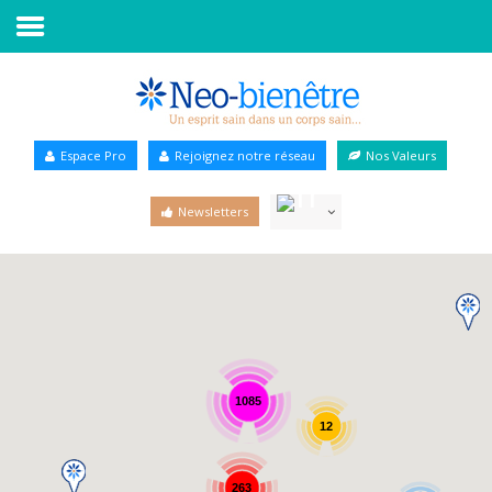
Accueil
Annuaire Bien-être
Espace Pro
Rejoignez notre réseau
Nos Valeurs
Agenda
Newsletters
Services Pro
Services particulier
Blog
1085
12
263