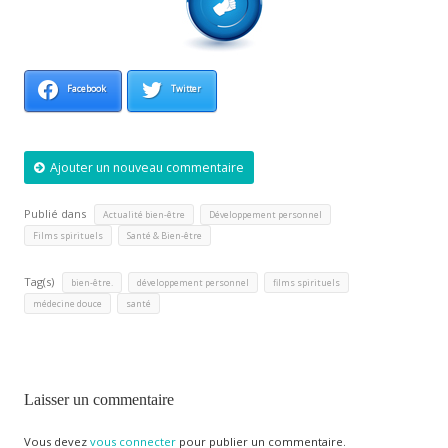
Facebook
Twitter
Ajouter un nouveau commentaire
Publié dans
,
,
Actualité bien-être
Développement personnel
,
Films spirituels
Santé & Bien-être
Tag(s)
,
,
,
bien-être.
développement personnel
films spirituels
,
médecine douce
santé
Laisser un commentaire
Vous devez
vous connecter
pour publier un commentaire.