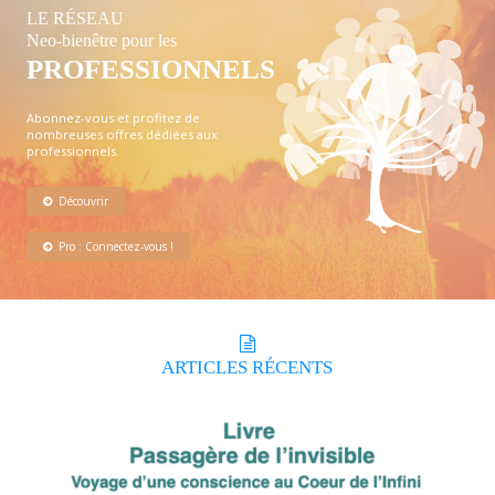
LE RÉSEAU
Neo-bienêtre pour les
PROFESSIONNELS
Abonnez-vous et profitez de
nombreuses offres dédiées aux
professionnels.
Découvrir
Pro : Connectez-vous !
ARTICLES
RÉCENTS