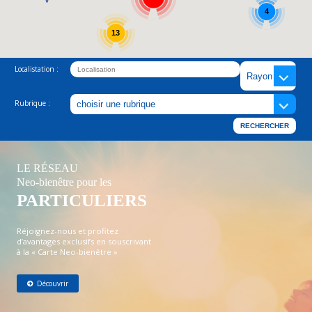
4
13
Localistation :
Rubrique :
LE RÉSEAU
Neo-bienêtre pour les
PARTICULIERS
Réjoignez-nous et profitez
d’avantages exclusifs en souscrivant
à la « Carte Neo-bienêtre »
Découvrir