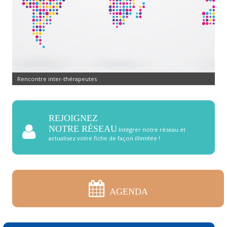
Rencontre inter-thérapeutes
REJOIGNEZ
NOTRE RÉSEAU
Intégrer notre réseau et
actualisez votre fiche de façon illimitée !
AGENDA