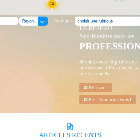
13
Rubrique :
LE RÉSEAU
Neo-bienêtre pour les
PROFESSIO
Abonnez-vous et profitez de
nombreuses offres dédiées a
professionnels.
Découvrir
Pro : Connectez-vous !
ARTICLES
RÉCENTS