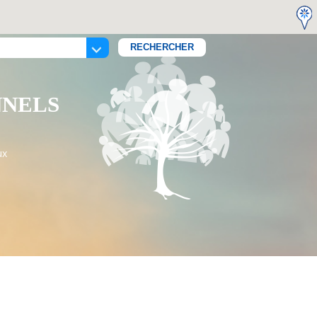
NNELS
ux