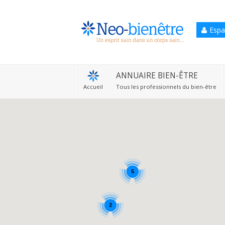
Espa
Accueil
Annuaire Bien-être
ANNUAIRE BIEN-ÊTRE
Accueil
Tous les professionnels du bien-être
Agenda
Services Pro
Services particulier
Blog
5
2