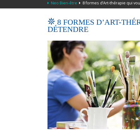
Neo Bien-être
8 formes d’Art-thérapie qui vo
8 FORMES D’ART-THÉ
DÉTENDRE