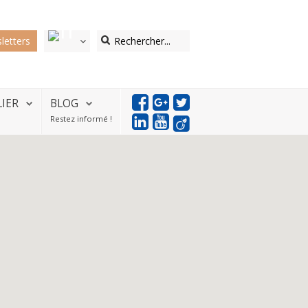
letters
LIER
BLOG
Restez informé !