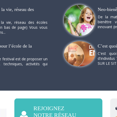
la vie, réseau des
Neo-bienê
De la mat
bienêtre 
 la vie, réseau des écoles
innovant (in
n en bas de page) Vous vous
s...
our l’école de la
C’est quo
C'est quo
d'individus 
e festival est de proposer un
SUR LE SI
, techniques, activités qui
REJOIGNEZ
NOTRE RÉSEAU