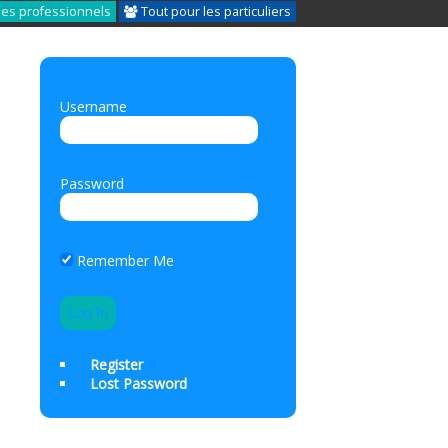
les professionnels
Tout pour les particuliers
Username
Password
Remember Me
Register
Lost Password