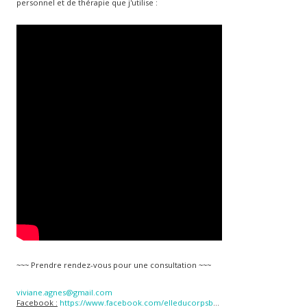
personnel et de thérapie que j'utilise :
~~~ Prendre rendez-vous pour une consultation ~~~
viviane.agnes@gmail.com
Facebook :
https://www.facebook.com/elleducorpsb
...