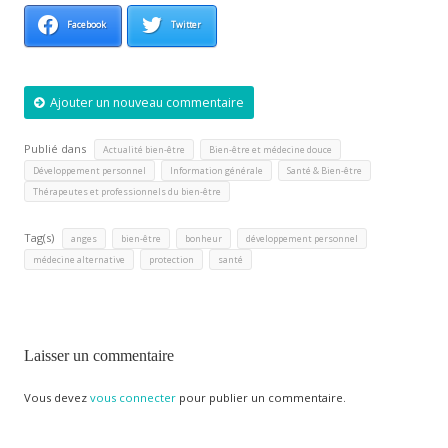
Facebook
Twitter
Ajouter un nouveau commentaire
Publié dans
,
,
Actualité bien-être
Bien-être et médecine douce
,
,
,
Développement personnel
Information générale
Santé & Bien-être
Thérapeutes et professionnels du bien-être
Tag(s)
,
,
,
,
anges
bien-être
bonheur
développement personnel
,
,
médecine alternative
protection
santé
Laisser un commentaire
Vous devez
vous connecter
pour publier un commentaire.