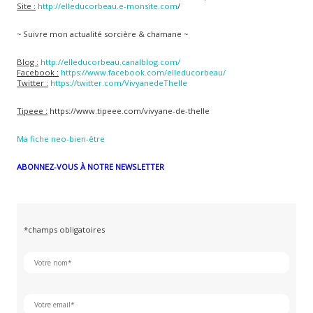
Site :
http://elleducorbeau.e-monsite.com
/
~ Suivre mon actualité sorcière & chamane ~
Blog :
http://elleducorbeau.canalblog.com/
Facebook :
https://www.facebook.com/elleducorbeau/
Twitter :
https://twitter.com/VivyanedeThelle
Tipeee :
https://www.tipeee.com/vivyane-de-thelle
Ma fiche neo-bien-être
ABONNEZ-VOUS À NOTRE NEWSLETTER
*champs obligatoires