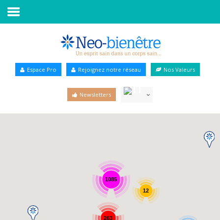
Accueil
Annuaire Bien-être
Espace Pro
Rejoignez notre réseau
Nos Valeurs
Agenda
Newsletters
Services Pro
Services particulier
Blog
1085
12
263