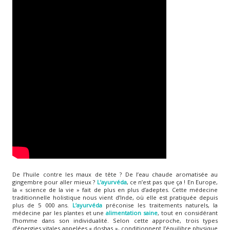
De l’huile contre les maux de tête ? De l’eau chaude aromatisée au
gingembre pour aller mieux ?
L’ayurvéda
, ce n’est pas que ça ! En Europe,
la « science de la vie » fait de plus en plus d’adeptes. Cette médecine
traditionnelle holistique nous vient d’Inde, où elle est pratiquée depuis
plus de 5 000 ans.
L’ayurvéda
préconise les traitements naturels, la
médecine par les plantes et une
alimentation saine
, tout en considérant
l’homme dans son individualité. Selon cette approche, trois types
d’énergies vitales appelées « doshas », conditionnent l’équilibre physique