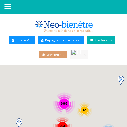
Accueil
Annuaire Bien-être
Espace Pro
Rejoignez notre réseau
Nos Valeurs
Agenda
Newsletters
Services Pro
Services particulier
Blog
1085
12
263