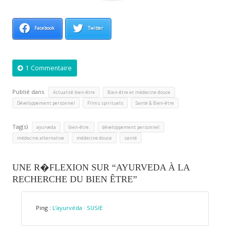
Facebook
Twitter
1 Commentaire
Publié dans
,
,
Actualité bien-être
Bien-être et médecine douce
,
,
Développement personnel
Films spirituels
Santé & Bien-être
Tag(s)
,
,
,
ayurveda
bien-être.
développement personnel
,
,
médecine alternative
médecine douce
santé
UNE R�FLEXION SUR “AYURVEDA À LA
RECHERCHE DU BIEN ÊTRE”
Ping :
L’ayurvéda · SUSIE