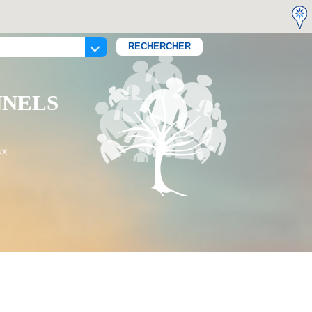
NNELS
ux