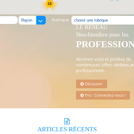
13
Rubrique :
LE RÉSEAU
Neo-bienêtre pour les
PROFESSIO
Abonnez-vous et profitez de
nombreuses offres dédiées a
professionnels.
Découvrir
Pro : Connectez-vous !
ARTICLES
RÉCENTS