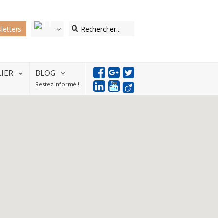
letters
LIER
BLOG
Restez informé !