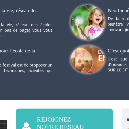
la vie, réseau des
Neo-bienê
De la mat
bienêtre 
 la vie, réseau des écoles
innovant (in
n en bas de page) Vous vous
s...
our l’école de la
C’est quo
C'est quo
d'individus 
e festival est de proposer un
SUR LE SI
, techniques, activités qui
REJOIGNEZ
NOTRE RÉSEAU