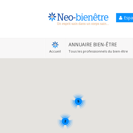
Espa
Accueil
Annuaire Bien-être
ANNUAIRE BIEN-ÊTRE
Accueil
Tous les professionnels du bien-être
Agenda
Services Pro
Services particulier
Blog
5
2