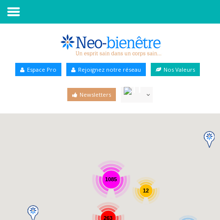
Accueil
Annuaire Bien-être
Espace Pro
Rejoignez notre réseau
Nos Valeurs
Agenda
Newsletters
Services Pro
Services particulier
Blog
1085
12
263