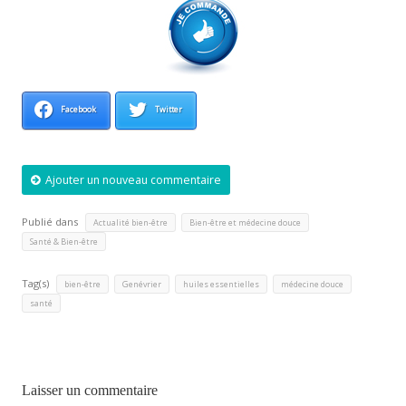
Facebook
Twitter
Ajouter un nouveau commentaire
Publié dans
,
,
Actualité bien-être
Bien-être et médecine douce
Santé & Bien-être
Tag(s)
,
,
,
,
bien-être
Genévrier
huiles essentielles
médecine douce
santé
Laisser un commentaire