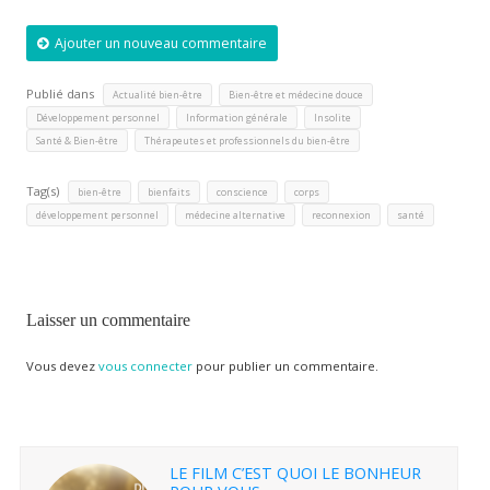
Ajouter un nouveau commentaire
Publié dans
,
,
Actualité bien-être
Bien-être et médecine douce
,
,
,
Développement personnel
Information générale
Insolite
,
Santé & Bien-être
Thérapeutes et professionnels du bien-être
Tag(s)
,
,
,
,
bien-être
bienfaits
conscience
corps
,
,
,
développement personnel
médecine alternative
reconnexion
santé
Laisser un commentaire
Vous devez
vous connecter
pour publier un commentaire.
LE FILM C’EST QUOI LE BONHEUR