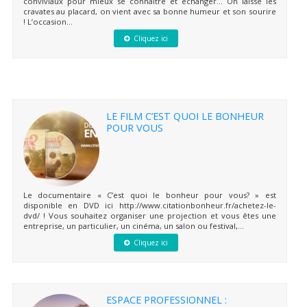
conviviaux pour mieux se connaître et échanger… On laisse les
cravates au placard, on vient avec sa bonne humeur et son sourire
! L’occasion...
Cliquez ici
LE FILM C’EST QUOI LE BONHEUR
POUR VOUS
Le documentaire « C’est quoi le bonheur pour vous? » est
disponible en DVD ici http://www.citationbonheur.fr/achetez-le-
dvd/ ! Vous souhaitez organiser une projection et vous êtes une
entreprise, un particulier, un cinéma, un salon ou festival,...
Cliquez ici
ESPACE PROFESSIONNEL :