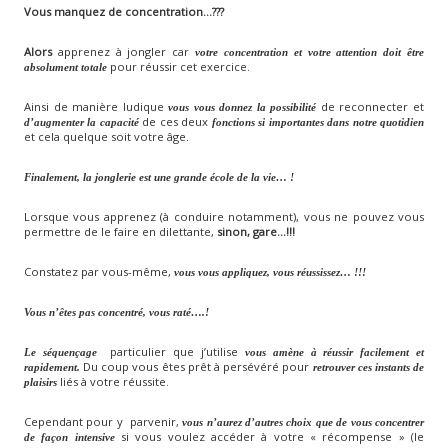
Vous manquez de concentration…???
Alors
apprenez à jongler car
votre concentration et votre attention doit être
pour réussir cet exercice.
absolument totale
Ainsi de manière ludique
de reconnecter et
vous vous donnez la possibilité
de ces deux
d’augmenter la capacité
fonctions si importantes dans notre quotidien
et cela quelque soit votre âge.
Finalement, la jonglerie est une grande école de la vie… !
Lorsque vous apprenez (à conduire notamment), vous ne pouvez vous
permettre de le faire en dilettante,
sinon, gare...!!!
Constatez par vous-même,
vous vous appliquez, vous réussissez… !!!
Vous n’êtes pas concentré, vous raté….!
particulier que j’utilise
Le séquençage
vous amène à réussir facilement et
Du coup vous êtes prêt à persévéré pour
rapidement.
retrouver ces instants de
liés à votre réussite.
plaisirs
Cependant pour y parvenir,
vous n’aurez d’autres choix que de vous concentrer
si vous voulez accéder à votre « récompense » (le
de façon intensive