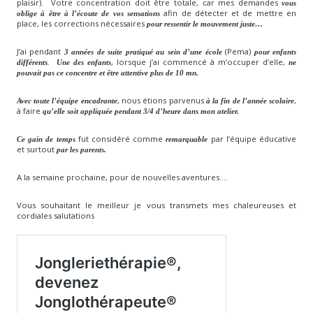
plaisir). Votre concentration doit être totale, car mes demandes
vous
afin de détecter et de mettre en
oblige à être à l’écoute de vos sensations
place, les corrections nécessaires
pour ressentir le mouvement juste…
J’ai pendant
(Pema)
3 années de suite pratiqué au sein d’une école
pour enfants
, lorsque j’ai commencé à m’occuper d’elle,
différents
.
Une des enfants
ne
pouvait pas ce concentre
et être attentive plus de 10 mn.
, nous étions parvenus
,
Avec toute l’équipe encadrante
à la fin de l’année scolaire
à faire
qu’elle soit appliquée pendant 3/4 d’heure dans mon atelier.
fut considéré comme
par l’équipe éducative
Ce gain de temps
remarquable
et surtout
par les parents.
A la semaine prochaine, pour de nouvelles aventures….
Vous souhaitant le meilleur je vous transmets mes chaleureuses et
cordiales salutations