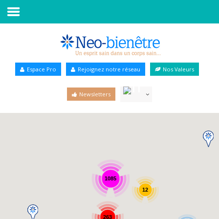
Accueil
Annuaire Bien-être
Espace Pro
Rejoignez notre réseau
Nos Valeurs
Agenda
Newsletters
Services Pro
Services particulier
Blog
1085
12
263