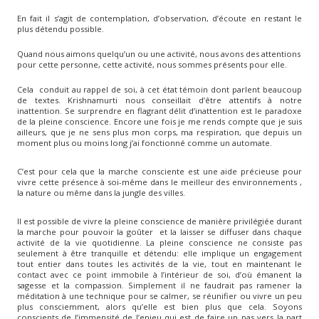
En fait il s’agit de contemplation, d’observation, d’écoute en restant le
plus détendu possible.
Quand nous aimons quelqu’un ou une activité, nous avons des attentions
pour cette personne, cette activité, nous sommes présents pour elle.
Cela conduit au rappel de soi, à cet état témoin dont parlent beaucoup
de textes. Krishnamurti nous conseillait d’être attentifs à notre
inattention. Se surprendre en flagrant délit d’inattention est le paradoxe
de la pleine conscience. Encore une fois je me rends compte que je suis
ailleurs, que je ne sens plus mon corps, ma respiration, que depuis un
moment plus ou moins long j’ai fonctionné comme un automate.
C’est pour cela que la marche consciente est une aide précieuse pour
vivre cette présence à soi-même dans le meilleur des environnements ,
la nature ou même dans la jungle des villes.
Il est possible de vivre la pleine conscience de manière privilégiée durant
la marche pour pouvoir la goûter et la laisser se diffuser dans chaque
activité de la vie quotidienne. La pleine conscience ne consiste pas
seulement à être tranquille et détendu: elle implique un engagement
tout entier dans toutes les activités de la vie, tout en maintenant le
contact avec ce point immobile à l’intérieur de soi, d’où émanent la
sagesse et la compassion. Simplement il ne faudrait pas ramener la
méditation à une technique pour se calmer, se réunifier ou vivre un peu
plus consciemment, alors qu’elle est bien plus que cela. Soyons
conscients de l’immensité de l’enjeu qui est de faire un pas vers la part