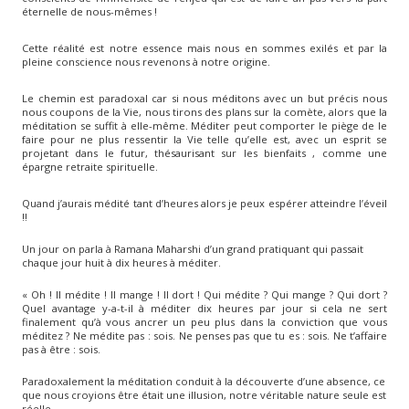
éternelle de nous-mêmes !
Cette réalité est notre essence mais nous en sommes exilés et par la
pleine conscience nous revenons à notre origine.
Le chemin est paradoxal car si nous méditons avec un but précis nous
nous coupons de la Vie, nous tirons des plans sur la comète, alors que la
méditation se suffit à elle-même. Méditer peut comporter le piège de le
faire pour ne plus ressentir la Vie telle qu’elle est, avec un esprit se
projetant dans le futur, thésaurisant sur les bienfaits , comme une
épargne retraite spirituelle.
Quand j’aurais médité tant d’heures alors je peux espérer atteindre l’éveil
!!
Un jour on parla à Ramana Maharshi d’un grand pratiquant qui passait
chaque jour huit à dix heures à méditer.
« Oh ! Il médite ! Il mange ! Il dort ! Qui médite ? Qui mange ? Qui dort ?
Quel avantage y-a-t-il à méditer dix heures par jour si cela ne sert
finalement qu’à vous ancrer un peu plus dans la conviction que vous
méditez ? Ne médite pas : sois. Ne penses pas que tu es : sois. Ne t’affaire
pas à être : sois.
Paradoxalement la méditation conduit à la découverte d’une absence, ce
que nous croyions être était une illusion, notre véritable nature seule est
réelle.