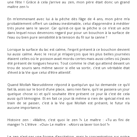
une fête ! Grâce à cela j’arrive au zen, mon père était donc un grand
maître zen !»
En m’emmenant avec lui à la pêche dès l’âge de 4 ans, mon père m’a
probablement offert un cadeau inestimable, celui d’apprendre à méditer
très jeune sans le savoir. Car qu’est-ce que la pêche si ce n’est un acte
dans lequel nous devenons regard pur pour un bouchon à la surface de
l’eau ou bien pure sensibilité à la tension du fil sur la canne ?
Lorsque la surface du lac est calme, l’esprit présent à ce bouchon devient
lui aussi calme. Avec le recul je m’aperçois que les plus belles journées
étaient celles où le poisson avait mordu certes mais aussi celles où j’avais
été présent de longues heures. Tout comme le chat qui attend devant un
trou de souris sans même savoir si elle va sortir, c’est un véritable état
d’éveil à la Vie que celui d’être attentif.
Quand Mollah Nasruddinne répond à quelqu’un qui lui demande ce qu’il
fait là, assis sur le bord d’une place, sans rien faire, qu’il se passera un jour
quelque chose ici et qu’il souhaite être présent ce jour là c’est de cela
aussi qu’il témoigne. Et en fait ce jour-là même si rien de spécial n’est en
train de se passer, c’est à la Vie que Mollah est présent, le futur n’a
aucune importance.
Histoire zen : «Maître, c’est quoi le zen ?» Le maître : «Tu as fini de
manger ?» L’élève : «Oui» Le maître : «Alors va laver ton bol ?»
Le zen n’est pas une forme d’excitation, mais la concentration sur notre