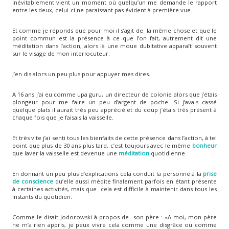
Inévitablement vient un moment où quelqu’un me demande le rapport
entre les deux, celui-ci ne paraissant pas évident à première vue.
Et comme je réponds que pour moi il s’agit de la même chose et que le
point commun est la présence à ce que l’on fait, autrement dit une
méditation dans l’action, alors là une moue dubitative apparaît souvent
sur le visage de mon interlocuteur.
J’en dis alors un peu plus pour appuyer mes dires.
A 16 ans j’ai eu comme upa guru, un directeur de colonie alors que j’étais
plongeur pour me faire un peu d’argent de poche. Si j’avais cassé
quelque plats il aurait très peu apprécié et du coup j’étais très présent à
chaque fois que je faisais la vaisselle.
Et très vite j’ai senti tous les bienfaits de cette présence dans l’action, à tel
point que plus de 30 ans plus tard, c’est toujours avec le même
bonheur
que laver la vaisselle est devenue une
méditation
quotidienne.
En donnant un peu plus d’explications cela conduit la personne à la
prise
de conscience
qu’elle aussi médite finalement parfois en étant présente
à certaines activités, mais que cela est difficile à maintenir dans tous les
instants du quotidien.
Comme le disait Jodorowski à propos de son père : «A moi, mon père
ne m’a rien appris, je peux vivre cela comme une disgrâce ou comme