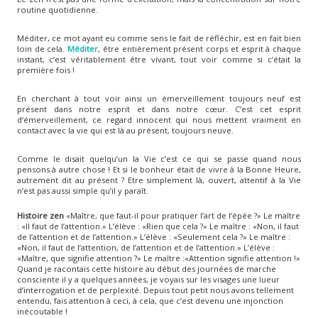
routine quotidienne.
Méditer, ce mot ayant eu comme sens le fait de réfléchir, est en fait bien
loin de cela.
Méditer
, être entièrement présent corps et esprit à chaque
instant, c’est véritablement être vivant, tout voir comme si c’était la
première fois !
En cherchant à tout voir ainsi un émerveillement toujours neuf est
présent dans notre esprit et dans notre cœur. C’est cet esprit
d’émerveillement, ce regard innocent qui nous mettent vraiment en
contact avec la vie qui est là au présent, toujours neuve.
Comme le disait quelqu’un la Vie c’est ce qui se passe quand nous
pensons à autre chose ! Et si le bonheur était de vivre à la Bonne Heure,
autrement dit au présent ? Etre simplement là, ouvert, attentif à la Vie
n’est pas aussi simple qu’il y paraît.
Histoire zen
«Maître, que faut-il pour pratiquer l’art de l’épée ?» Le maître
: «Il faut de l’attention.» L’élève : «Rien que cela ?» Le maître : «Non, il faut
de l’attention et de l’attention.» L’élève : «Seulement cela ?» Le maître :
«Non, il faut de l’attention, de l’attention et de l’attention.» L’élève :
«Maître, que signifie attention ?» Le maître :«Attention signifie attention !»
Quand je racontais cette histoire au début des journées de marche
consciente il y a quelques années, je voyais sur les visages une lueur
d’interrogation et de perplexité. Depuis tout petit nous avons tellement
entendu, fais attention à ceci, à cela, que c’est devenu une injonction
inécoutable !