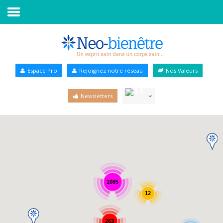
Accueil
Annuaire Bien-être
Espace Pro
Rejoignez notre réseau
Nos Valeurs
Agenda
Newsletters
Services Pro
Services particulier
Blog
1085
12
263