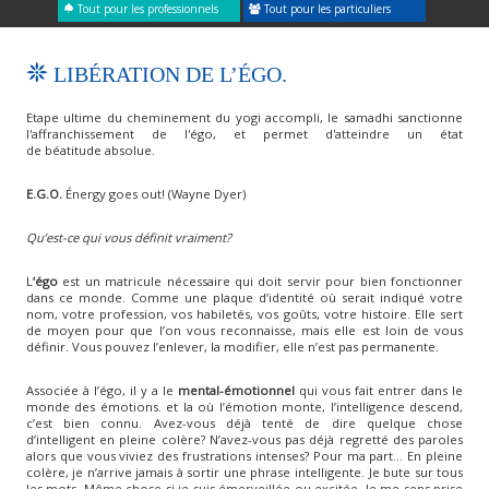
Tout pour les professionnels
Tout pour les particuliers
LIBÉRATION DE L’ÉGO.
Etape ultime du cheminement du yogi accompli, le samadhi sanctionne
l'affranchissement de l'égo, et permet d'atteindre un état
de béatitude absolue.
E.G.O.
Énergy goes out! (Wayne Dyer)
Qu’est-ce qui vous définit vraiment?
L
‘égo
est un matricule nécessaire qui doit servir pour bien fonctionner
dans ce monde. Comme une plaque d’identité où serait indiqué votre
nom, votre profession, vos habiletés, vos goûts, votre histoire. Elle sert
de moyen pour que l’on vous reconnaisse, mais elle est loin de vous
définir. Vous pouvez l’enlever, la modifier, elle n’est pas permanente.
Associée à l’égo, il y a le
mental-émotionnel
qui vous fait entrer dans le
monde des émotions. et la où l’émotion monte, l’intelligence descend,
c’est bien connu. Avez-vous déjà tenté de dire quelque chose
d’intelligent en pleine colère? N’avez-vous pas déjà regretté des paroles
alors que vous viviez des frustrations intenses? Pour ma part… En pleine
colère, je n’arrive jamais à sortir une phrase intelligente. Je bute sur tous
les mots. Même chose si je suis émerveillée ou excitée. Je me sens prise