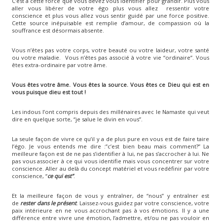
C’est à cette force que vous devez vous identifier pour grandir. Plus vous
aller vous libérer de votre égo plus vous allez ressentir votre
conscience et plus vous allez vous sentir guidé par une force positive.
Cette source inépuisable est remplie d’amour, de compassion où la
souffrance est désormais absente.
Vous n’êtes pas votre corps, votre beauté ou votre laideur, votre santé
ou votre maladie. Vous n’êtes pas associé à votre vie “ordinaire”. Vous
êtes extra-ordinaire par votre âme.
Vous êtes votre âme. Vous êtes la source. Vous êtes ce Dieu qui est en
vous puisque dieu est tout !
Les indous l’ont compris depuis des millénaires avec le Namaste qui veut
dire en quelque sorte, “je salue le divin en vous”.
La seule façon de vivre ce qu’il y a de plus pure en vous est de faire taire
l’égo. Je vous entends me dire :”c’est bien beau mais comment?” La
meilleure façon est de ne pas s’identifier à lui, ne pas s’accrocher à lui. Ne
pas vous associer à ce qui vous identifie mais vous concentrer sur votre
conscience. Aller au delà du concept matériel et vous redéfinir par votre
conscience, “
ce qui est”
.
Et la meilleure façon de vous y entraîner, de “nous” y entraîner est
de
rester dans le présent
. Laissez-vous guidez par votre conscience, votre
paix intérieure en ne vous accrochant pas à vos émotions. Il y a une
différence entre vivre une émotion, l’admettre, et/ou ne pas vouloir en