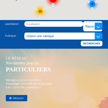
4
13
Localistation :
Rubrique :
LE RÉSEAU
Neo-bienêtre pour les
PARTICULIERS
Réjoignez-nous et profitez
d’avantages exclusifs en souscrivant
à la « Carte Neo-bienêtre »
Découvrir