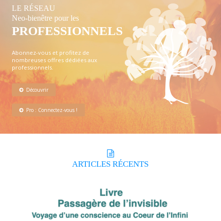
LE RÉSEAU
Neo-bienêtre pour les
PROFESSIONNELS
Abonnez-vous et profitez de
nombreuses offres dédiées aux
professionnels.
Découvrir
Pro : Connectez-vous !
ARTICLES
RÉCENTS