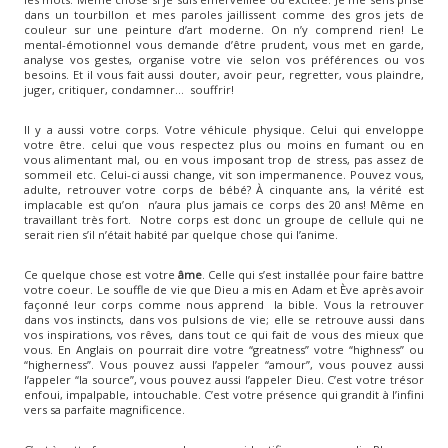
dans un tourbillon et mes paroles jaillissent comme des gros jets de
couleur sur une peinture d’art moderne. On n’y comprend rien! Le
mental-émotionnel vous demande d’être prudent, vous met en garde,
analyse vos gestes, organise votre vie selon vos préférences ou vos
besoins. Et il vous fait aussi douter, avoir peur, regretter, vous plaindre,
juger, critiquer, condamner… souffrir!
Il y a aussi votre corps. Votre véhicule physique. Celui qui enveloppe
votre être. celui que vous respectez plus ou moins en fumant ou en
vous alimentant mal, ou en vous imposant trop de stress, pas assez de
sommeil etc. Celui-ci aussi change, vit son impermanence. Pouvez vous,
adulte, retrouver votre corps de bébé? À cinquante ans, la vérité est
implacable est qu’on n’aura plus jamais ce corps des 20 ans! Même en
travaillant très fort. Notre corps est donc un groupe de cellule qui ne
serait rien s’il n’était habité par quelque chose qui l’anime.
Ce quelque chose est votre
âme
. Celle qui s’est installée pour faire battre
votre coeur. Le souffle de vie que Dieu a mis en Adam et Ève après avoir
façonné leur corps comme nous apprend la bible. Vous la retrouver
dans vos instincts, dans vos pulsions de vie; elle se retrouve aussi dans
vos inspirations, vos rêves, dans tout ce qui fait de vous des mieux que
vous. En Anglais on pourrait dire votre “greatness” votre “highness” ou
“higherness”. Vous pouvez aussi l’appeler “amour”, vous pouvez aussi
l’appeler “la source”, vous pouvez aussi l’appeler Dieu. C’est votre trésor
enfoui, impalpable, intouchable. C’est votre présence qui grandit à l’infini
vers sa parfaite magnificence.