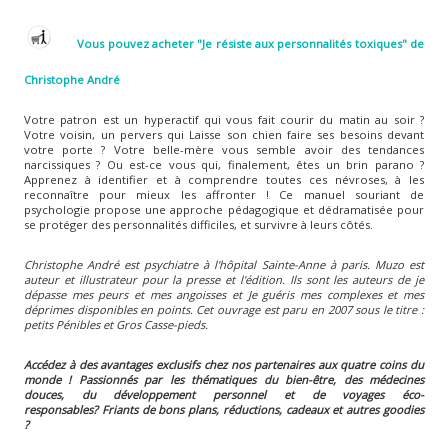
Vous pouvez acheter "Je résiste aux personnalités toxiques" de
Christophe André
Votre patron est un hyperactif qui vous fait courir du matin au soir ?
Votre voisin, un pervers qui Laisse son chien faire ses besoins devant
votre porte ? Votre belle-mère vous semble avoir des tendances
narcissiques ? Ou est-ce vous qui, finalement, êtes un brin parano ?
Apprenez à identifier et à comprendre toutes ces névroses, à les
reconnaître pour mieux les affronter ! Ce manuel souriant de
psychologie propose une approche pédagogique et dédramatisée pour
se protéger des personnalités difficiles, et survivre à leurs côtés.
Christophe André est psychiatre à l'hôpital Sainte-Anne à paris. Muzo est
auteur et illustrateur pour la presse et l'édition. Ils sont les auteurs de je
dépasse mes peurs et mes angoisses et Je guéris mes complexes et mes
déprimes disponibles en points. Cet ouvrage est paru en 2007 sous le titre :
petits Pénibles et Gros Casse-pieds.
Accédez à des avantages exclusifs chez nos partenaires aux quatre coins du
monde ! Passionnés par les thématiques du bien-être, des médecines
douces, du développement personnel et de voyages éco-
responsables?
Friants de bons plans, réductions, cadeaux et autres goodies
?