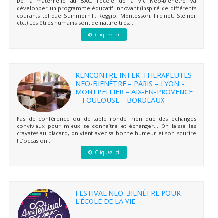
De la maternelle au BAC, l'école de la vie Neo-bienêtre va
développer un programme éducatif innovant (inspiré de différents
courants tel que Summerhill, Reggio, Montessori, Freinet, Steiner
etc.) Les êtres humains sont de nature très...
Cliquez ici
RENCONTRE INTER-THERAPEUTES
NEO-BIENÊTRE – PARIS – LYON –
MONTPELLIER – AIX-EN-PROVENCE
– TOULOUSE – BORDEAUX
Pas de conférence ou de table ronde, rien que des échanges
conviviaux pour mieux se connaître et échanger… On laisse les
cravates au placard, on vient avec sa bonne humeur et son sourire
! L’occasion...
Cliquez ici
FESTIVAL NEO-BIENÊTRE POUR
L’ÉCOLE DE LA VIE