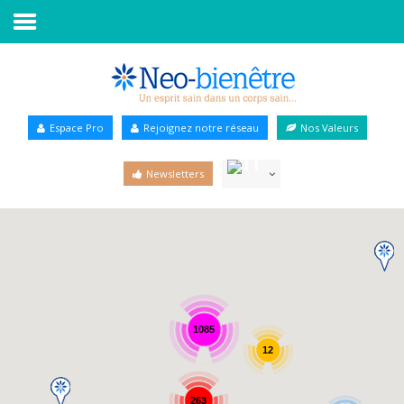
Accueil
Annuaire Bien-être
Espace Pro
Rejoignez notre réseau
Nos Valeurs
Agenda
Newsletters
Services Pro
Services particulier
Blog
1085
12
263