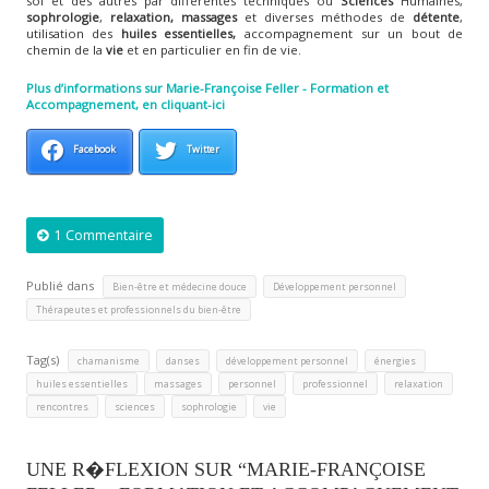
soi et des autres par différentes techniques ou
Sciences
Humaines,
sophrologie
,
relaxation, massages
et diverses méthodes de
détente
,
utilisation des
huiles essentielles,
accompagnement sur un bout de
chemin de la
vie
et en particulier en fin de vie.
Plus d’informations sur Marie-Françoise Feller - Formation et
Accompagnement, en cliquant-ici
Facebook
Twitter
1 Commentaire
Publié dans
,
,
Bien-être et médecine douce
Développement personnel
Thérapeutes et professionnels du bien-être
Tag(s)
,
,
,
,
chamanisme
danses
développement personnel
énergies
,
,
,
,
,
huiles essentielles
massages
personnel
professionnel
relaxation
,
,
,
rencontres
sciences
sophrologie
vie
UNE R�FLEXION SUR “MARIE-FRANÇOISE