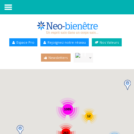
Accueil
Annuaire Bien-être
Espace Pro
Rejoignez notre réseau
Nos Valeurs
Agenda
Newsletters
Services Pro
Services particulier
Blog
1085
12
263