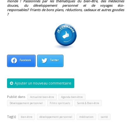
monde ! Passionnés par les thématiques du bien-être, des médecines
douces, du développement personnel et de voyages éco-
responsables?
Friants de bons plans, réductions, cadeaux et autres goodies
?
Facebook
Twitter
Ajouter un nouveau commentaire
Publié dans
,
,
Actualité bien-être
Agenda bien-être
,
,
Développement personnel
Films spirituels
Santé & Bien-être
Tag(s)
,
,
,
bien-être
développement personnel
méditation
santé