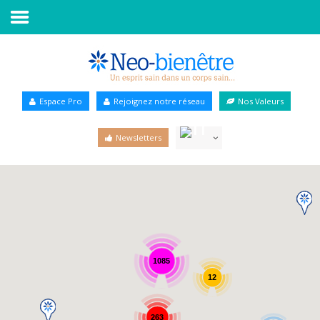
Accueil
Annuaire Bien-être
Espace Pro
Rejoignez notre réseau
Nos Valeurs
Agenda
Newsletters
Services Pro
Services particulier
Blog
1085
12
263