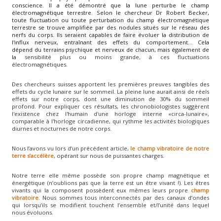
conscience. Il a été démontré que la lune perturbe le champ
électromagnétique terrestre. Selon le chercheur Dr Robert Becker,
toute fluctuation ou toute perturbation du champ électromagnétique
terrestre se trouve amplifiée par des nodules situés sur le réseau des
nerfs du corps. Ils seraient capables de faire évoluer la distribution de
l'influx nerveux, entraînant des effets du comportement… Cela
dépend du terrains psychique et nerveux de chacun, mais également de
la
sensibilité plus ou moins grande, à ces fluctuations
électromagnétiques.
Des chercheurs suisses apportent les premières preuves tangibles des
effets du cycle lunaire sur le sommeil. La pleine lune aurait ainsi de réels
effets sur notre corps, dont une diminution de 30% du sommeil
profond.
Pour expliquer ces résultats, les chronobiologistes suggèrent
l'existence chez l'humain d'une horloge interne «circa-lunaire»,
comparable à l'
horloge circadienne
, qui rythme les activités biologiques
diurnes et nocturnes de notre corps.
Nous l’avons vu lors d’un précédent article,
le champ vibratoire de notre
terre s’accélère
, opérant sur nous de puissantes charges.
Notre terre elle même possède son propre champ magnétique et
énergétique (n’oublions pas que la terre est un être vivant !). Les êtres
vivants qui la composent possèdent eux mêmes leurs propre
champ
vibratoire
. Nous sommes tous interconnectés par des canaux d’ondes
qui lorsqu’ils se modifient touchent l’ensemble et/l’unité dans lequel
nous évoluons.