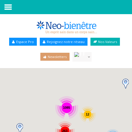
Accueil
Annuaire Bien-être
Espace Pro
Rejoignez notre réseau
Nos Valeurs
Agenda
Newsletters
Services Pro
Services particulier
Blog
1085
12
263