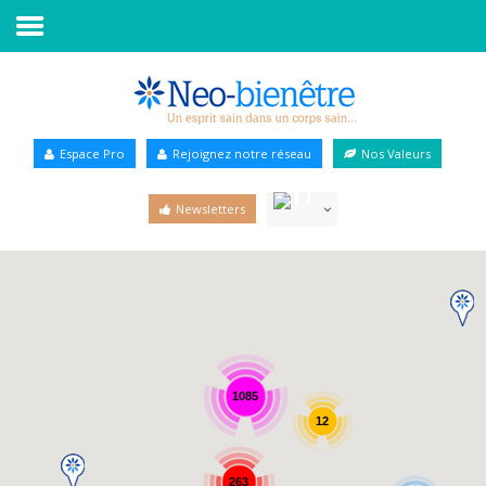
Accueil
Annuaire Bien-être
Espace Pro
Rejoignez notre réseau
Nos Valeurs
Agenda
Newsletters
Services Pro
Services particulier
Blog
1085
12
263