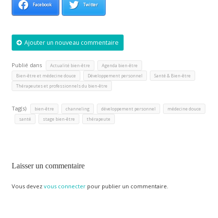
Facebook
Twitter
Ajouter un nouveau commentaire
Publié dans
,
,
Actualité bien-être
Agenda bien-être
,
,
,
Bien-être et médecine douce
Développement personnel
Santé & Bien-être
Thérapeutes et professionnels du bien-être
Tag(s)
,
,
,
bien-être
channeling
développement personnel
médecine douce
,
,
,
santé
stage bien-être
thérapeute
Laisser un commentaire
Vous devez
vous connecter
pour publier un commentaire.