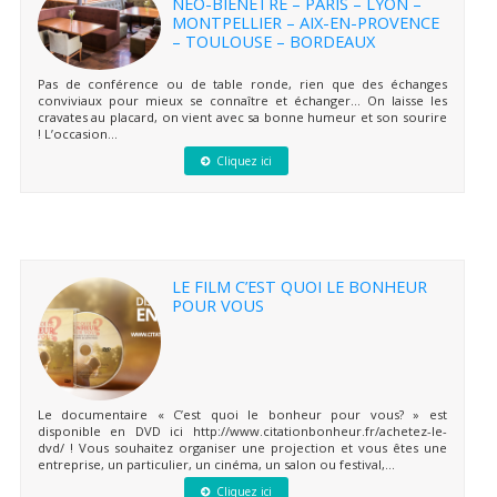
NEO-BIENÊTRE – PARIS – LYON –
MONTPELLIER – AIX-EN-PROVENCE
– TOULOUSE – BORDEAUX
Pas de conférence ou de table ronde, rien que des échanges
conviviaux pour mieux se connaître et échanger… On laisse les
cravates au placard, on vient avec sa bonne humeur et son sourire
! L’occasion...
Cliquez ici
LE FILM C’EST QUOI LE BONHEUR
POUR VOUS
Le documentaire « C’est quoi le bonheur pour vous? » est
disponible en DVD ici http://www.citationbonheur.fr/achetez-le-
dvd/ ! Vous souhaitez organiser une projection et vous êtes une
entreprise, un particulier, un cinéma, un salon ou festival,...
Cliquez ici