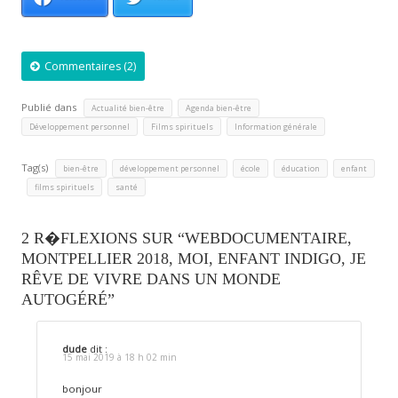
Commentaires (2)
Publié dans
,
,
Actualité bien-être
Agenda bien-être
,
,
Développement personnel
Films spirituels
Information générale
Tag(s)
,
,
,
,
bien-être
développement personnel
école
éducation
enfant
,
,
films spirituels
santé
2 R�FLEXIONS SUR “WEBDOCUMENTAIRE,
MONTPELLIER 2018, MOI, ENFANT INDIGO, JE
RÊVE DE VIVRE DANS UN MONDE
AUTOGÉRÉ”
dude
dit :
15 mai 2019 à 18 h 02 min
bonjour