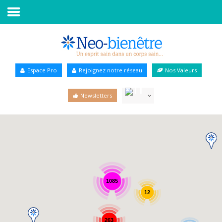
Accueil
Annuaire Bien-être
Espace Pro
Rejoignez notre réseau
Nos Valeurs
Agenda
Newsletters
Services Pro
Services particulier
Blog
1085
12
263