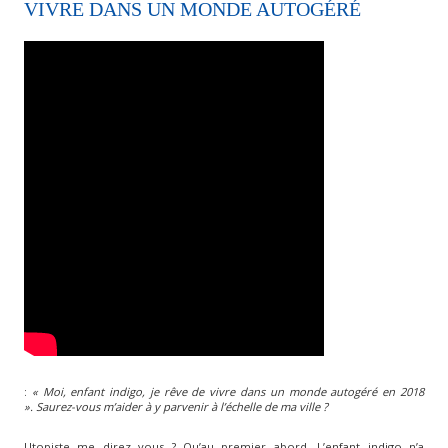
VIVRE DANS UN MONDE AUTOGÉRÉ
:
« Moi, enfant indigo, je rêve de vivre dans un monde autogéré en 2018
».
Saurez-vous m’aider à y parvenir à l’échelle de ma ville ?
Utopiste me direz vous ? Qu’au premier abord. L’enfant indigo n’a