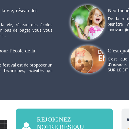
la vie, réseau des
Neo-bienê
De la mat
bienêtre 
 la vie, réseau des écoles
innovant (in
n en bas de page) Vous vous
s...
our l’école de la
C’est quo
C'est quo
d'individus 
e festival est de proposer un
SUR LE SI
, techniques, activités qui
REJOIGNEZ
NOTRE RÉSEAU