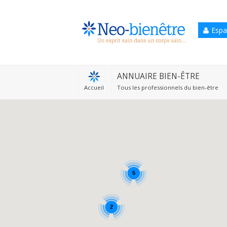
Espa
Accueil
Annuaire Bien-être
ANNUAIRE BIEN-ÊTRE
Accueil
Tous les professionnels du bien-être
Agenda
Services Pro
Services particulier
Blog
5
2