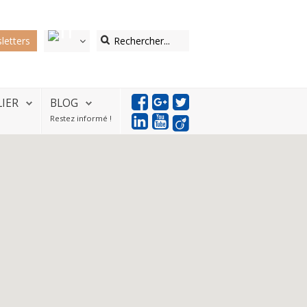
letters
LIER
BLOG
Restez informé !