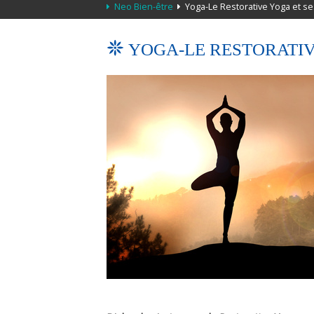
Neo Bien-être
Yoga-Le Restorative Yoga et se
YOGA-LE RESTORATIV