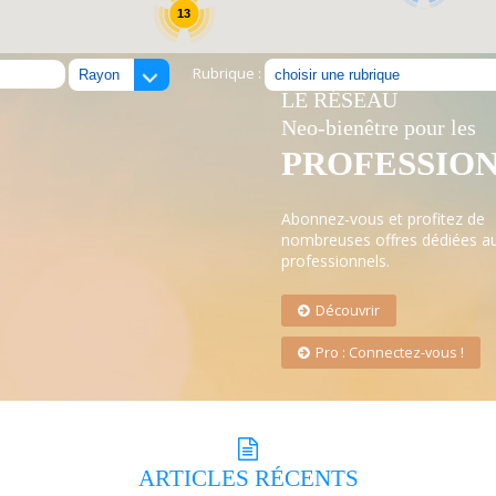
13
Rubrique :
LE RÉSEAU
Neo-bienêtre pour les
PROFESSIO
Abonnez-vous et profitez de
nombreuses offres dédiées a
professionnels.
Découvrir
Pro : Connectez-vous !
ARTICLES
RÉCENTS