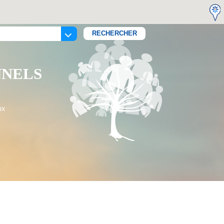
NNELS
ux