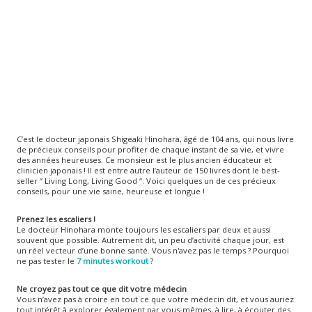
C’est le docteur japonais Shigeaki Hinohara, âgé de 104 ans, qui nous livre
de précieux conseils pour profiter de chaque instant de sa vie, et vivre
des années heureuses. Ce monsieur est le plus ancien éducateur et
clinicien japonais ! Il est entre autre l’auteur de 150 livres dont le best-
seller “ Living Long, Living Good “. Voici quelques un de ces précieux
conseils, pour une vie saine, heureuse et longue !
Prenez les escaliers !
Le docteur Hinohara monte toujours les escaliers par deux et aussi
souvent que possible. Autrement dit, un peu d’activité chaque jour, est
un réel vecteur d’une bonne santé. Vous n'avez pas le temps ? Pourquoi
ne pas tester le
7 minutes workout
?
Ne croyez pas tout ce que dit votre médecin
Vous n’avez pas à croire en tout ce que votre médecin dit, et vous auriez
tout intérêt à explorer également par vous-mêmes, à lire, à écouter des