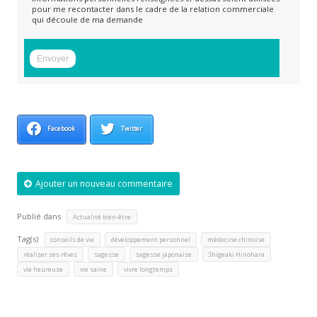
pour me recontacter dans le cadre de la relation commerciale
qui découle de ma demande
Facebook
Twitter
Ajouter un nouveau commentaire
Publié dans
Actualité bien-être
Tag(s)
,
,
,
conseils de vie
développement personnel
médecine chinoise
,
,
,
,
réaliser ses rêves
sagesse
sagesse japonaise
Shigeaki Hinohara
,
,
vie heureuse
vie saine
vivre longtemps