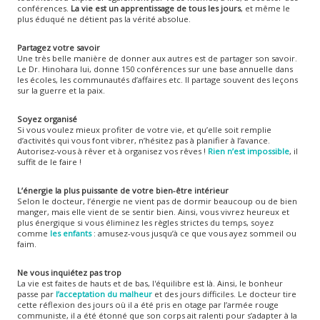
conférences.
La vie est un apprentissage de tous les jours
, et même le
plus éduqué ne détient pas la vérité absolue.
Partagez votre savoir
Une très belle manière de donner aux autres est de partager son savoir.
Le Dr. Hinohara lui, donne 150 conférences sur une base annuelle dans
les écoles, les communautés d’affaires etc. Il partage souvent des leçons
sur la guerre et la paix.
Soyez organisé
Si vous voulez mieux profiter de votre vie, et qu’elle soit remplie
d’activités qui vous font vibrer, n’hésitez pas à planifier à l’avance.
Autorisez-vous à rêver et à organisez vos rêves !
Rien n’est impossible
, il
suffit de le faire !
L’énergie la plus puissante de votre bien-être intérieur
Selon le docteur, l’énergie ne vient pas de dormir beaucoup ou de bien
manger, mais elle vient de se sentir bien. Ainsi, vous vivrez heureux et
plus énergique si vous éliminez les règles strictes du temps, soyez
comme
les enfants
: amusez-vous jusqu’à ce que vous ayez sommeil ou
faim.
Ne vous inquiétez pas trop
La vie est faites de hauts et de bas, l'équilibre est là. Ainsi, le bonheur
passe par
l’acceptation du malheur
et des jours difficiles. Le docteur tire
cette réflexion des jours où il a été pris en otage par l’armée rouge
communiste, il a été étonné que son corps ait ralenti pour s’adapter à la