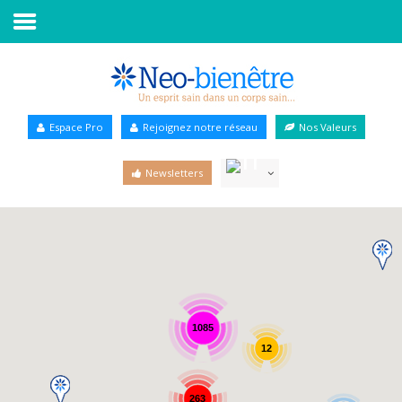
Accueil
Annuaire Bien-être
Espace Pro
Rejoignez notre réseau
Nos Valeurs
Agenda
Newsletters
Services Pro
Services particulier
Blog
1085
12
263