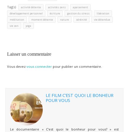
Tag(s)
,
,
,
activité détente
activités zens
apaisement
,
,
,
,
développement personnel
écriture
gestion du stress
libération
,
,
,
,
,
méditation
moment détente
nature
sérénité
vie détendue
,
vie zen
yoga
Laisser un commentaire
Vous devez
vous connecter
pour publier un commentaire.
LE FILM C’EST QUOI LE BONHEUR
POUR VOUS
Le documentaire « C’est quoi le bonheur pour vous? » est