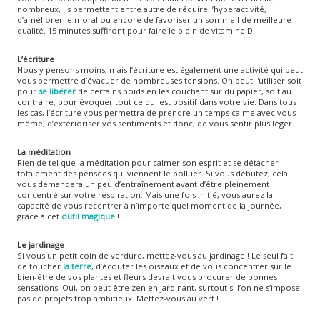
nombreux, ils permettent entre autre de réduire l’hyperactivité,
d’améliorer le moral ou encore de favoriser un sommeil de meilleure
qualité. 15 minutes suffiront pour faire le plein de vitamine D !
L’écriture
Nous y pensons moins, mais l’écriture est également une activité qui peut
vous permettre d’évacuer de nombreuses tensions. On peut l'utiliser soit
pour
se libérer
de certains poids en les couchant sur du papier, soit au
contraire, pour évoquer tout ce qui est positif dans votre vie. Dans tous
les cas, l’écriture vous permettra de prendre un temps calme avec vous-
même, d’extérioriser vos sentiments et donc, de vous sentir plus léger.
La méditation
Rien de tel que la méditation pour calmer son esprit et se détacher
totalement des pensées qui viennent le polluer. Si vous débutez, cela
vous demandera un peu d’entraînement avant d’être pleinement
concentré sur votre respiration. Mais une fois initié, vous aurez la
capacité de vous recentrer à n’importe quel moment de la journée,
grâce à cet
outil magique
!
Le jardinage
Si vous un petit coin de verdure, mettez-vous au jardinage ! Le seul fait
de toucher
la terre
, d’écouter les oiseaux et de vous concentrer sur le
bien-être de vos plantes et fleurs devrait vous procurer de bonnes
sensations. Oui, on peut être zen en jardinant, surtout si l’on ne s’impose
pas de projets trop ambitieux. Mettez-vous au vert !