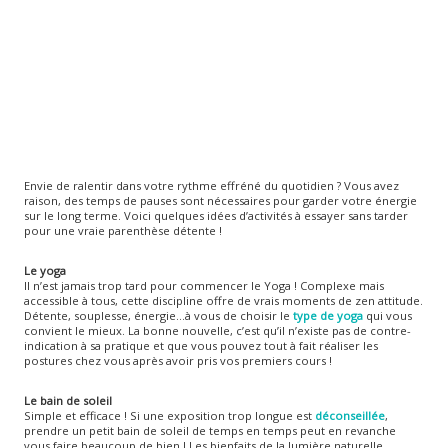
Envie de ralentir dans votre rythme effréné du quotidien ? Vous avez
raison, des temps de pauses sont nécessaires pour garder votre énergie
sur le long terme. Voici quelques idées d’activités à essayer sans tarder
pour une vraie parenthèse détente !
Le yoga
Il n’est jamais trop tard pour commencer le Yoga ! Complexe mais
accessible à tous, cette discipline offre de vrais moments de zen attitude.
Détente, souplesse, énergie…à vous de choisir le
type de yoga
qui vous
convient le mieux. La bonne nouvelle, c’est qu’il n’existe pas de contre-
indication à sa pratique et que vous pouvez tout à fait réaliser les
postures chez vous après avoir pris vos premiers cours !
Le bain de soleil
Simple et efficace ! Si une exposition trop longue est
déconseillée
,
prendre un petit bain de soleil de temps en temps peut en revanche
vous faire beaucoup de bien ! Les bienfaits de la lumière naturelle