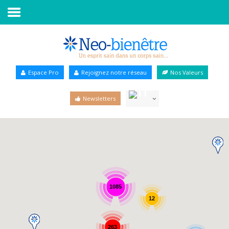
Accueil
Annuaire Bien-être
Espace Pro
Rejoignez notre réseau
Nos Valeurs
Agenda
Newsletters
Services Pro
Services particulier
Blog
1085
12
263