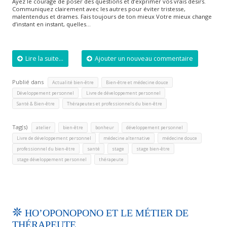
Ayez le courage de poser des questions et d’exprimer vos vrais désirs.
Communiquez clairement avec les autres pour éviter tristesse,
malentendus et drames. Fais toujours de ton mieux Votre mieux change
d’instant en instant, quelles…
Lire la suite...
Ajouter un nouveau commentaire
Publié dans
,
,
Actualité bien-être
Bien-être et médecine douce
,
,
Développement personnel
Livre de développement personnel
,
Santé & Bien-être
Thérapeutes et professionnels du bien-être
Tag(s)
,
,
,
,
atelier
bien-être
bonheur
développement personnel
,
,
,
Livre de développement personnel
médecine alternative
médecine douce
,
,
,
,
professionnel du bien-être
santé
stage
stage bien-être
,
stage développement personnel
thérapeute
HO’OPONOPONO ET LE MÉTIER DE
THÉRAPEUTE