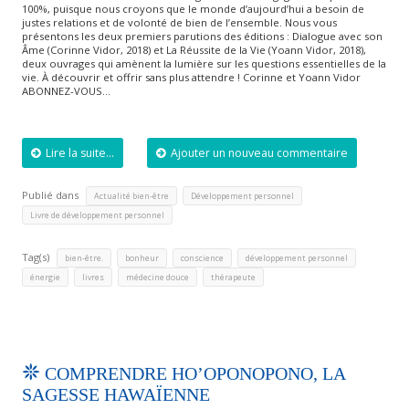
100%, puisque nous croyons que le monde d’aujourd’hui a besoin de
justes relations et de volonté de bien de l’ensemble. Nous vous
présentons les deux premiers parutions des éditions : Dialogue avec son
Âme (Corinne Vidor, 2018) et La Réussite de la Vie (Yoann Vidor, 2018),
deux ouvrages qui amènent la lumière sur les questions essentielles de la
vie. À découvrir et offrir sans plus attendre ! Corinne et Yoann Vidor
ABONNEZ-VOUS…
Lire la suite...
Ajouter un nouveau commentaire
Publié dans
,
,
Actualité bien-être
Développement personnel
Livre de développement personnel
Tag(s)
,
,
,
,
bien-être.
bonheur
conscience
développement personnel
,
,
,
énergie
livres
médecine douce
thérapeute
COMPRENDRE HO’OPONOPONO, LA
SAGESSE HAWAÏENNE