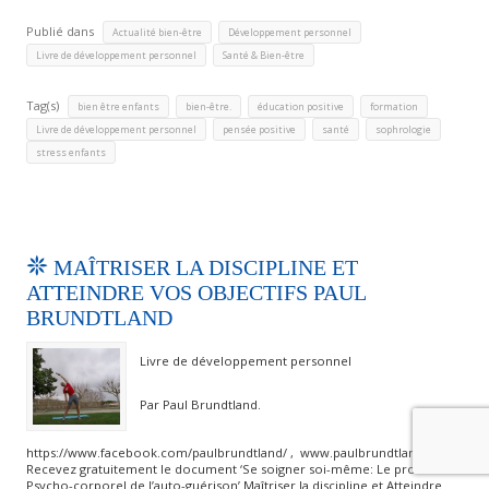
Publié dans
,
,
Actualité bien-être
Développement personnel
,
Livre de développement personnel
Santé & Bien-être
Tag(s)
,
,
,
,
bien être enfants
bien-être.
éducation positive
formation
,
,
,
,
Livre de développement personnel
pensée positive
santé
sophrologie
stress enfants
MAÎTRISER LA DISCIPLINE ET
ATTEINDRE VOS OBJECTIFS PAUL
BRUNDTLAND
Livre de développement personnel
Par Paul Brundtland.
https://www.facebook.com/paulbrundtland/ , www.paulbrundtland.com
Recevez gratuitement le document ‘Se soigner soi-même: Le processus
Psycho-corporel de l’auto-guérison’ Maîtriser la discipline et Atteindre