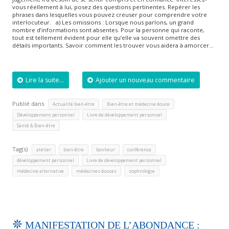
vous réellement à lui, posez des questions pertinentes. Repérer les
phrases dans lesquelles vous pouvez creuser pour comprendre votre
interlocuteur. a) Les omissions : Lorsque nous parlons, un grand
nombre d’informations sont absentes. Pour la personne qui raconte,
tout est tellement évident pour elle qu’elle va souvent omettre des
détails importants. Savoir comment les trouver vous aidera à amorcer…
Lire la suite...
Ajouter un nouveau commentaire
Publié dans
,
,
Actualité bien-être
Bien-être et médecine douce
,
,
Développement personnel
Livre de développement personnel
Santé & Bien-être
Tag(s)
,
,
,
,
atelier
bien-être
bonheur
conférence
,
,
développement personnel
Livre de développement personnel
,
,
médecine alternative
médecines douces
sophrologie
MANIFESTATION DE L’ABONDANCE :