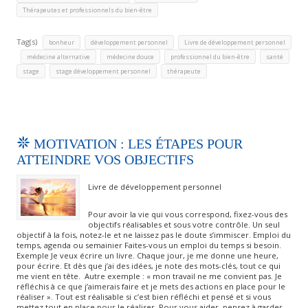
Thérapeutes et professionnels du bien-être
Tag(s)
,
,
bonheur
développement personnel
Livre de développement personnel
,
,
,
,
,
médecine alternative
médecine douce
professionnel du bien-être
santé
,
,
stage
stage développement personnel
thérapeute
MOTIVATION : LES ÉTAPES POUR
ATTEINDRE VOS OBJECTIFS
Livre de développement personnel
Pour avoir la vie qui vous correspond, fixez-vous des
objectifs réalisables et sous votre contrôle. Un seul
objectif à la fois, notez-le et ne laissez pas le doute s’immiscer. Emploi du
temps, agenda ou semainier Faites-vous un emploi du temps si besoin.
Exemple Je veux écrire un livre. Chaque jour, je me donne une heure,
pour écrire. Et dès que j’ai des idées, je note des mots-clés, tout ce qui
me vient en tête. Autre exemple : « mon travail ne me convient pas. Je
réfléchis à ce que j’aimerais faire et je mets des actions en place pour le
réaliser ». Tout est réalisable si c’est bien réfléchi et pensé et si vous
mettez tout en place pour le réaliser. Pour vous aider, pensez à garder