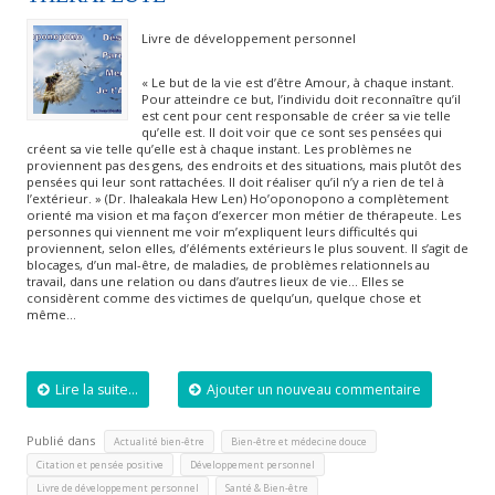
Livre de développement personnel
« Le but de la vie est d’être Amour, à chaque instant.
Pour atteindre ce but, l’individu doit reconnaître qu’il
est cent pour cent responsable de créer sa vie telle
qu’elle est. Il doit voir que ce sont ses pensées qui
créent sa vie telle qu’elle est à chaque instant. Les problèmes ne
proviennent pas des gens, des endroits et des situations, mais plutôt des
pensées qui leur sont rattachées. Il doit réaliser qu’il n’y a rien de tel à
l’extérieur. » (Dr. Ihaleakala Hew Len) Ho’oponopono a complètement
orienté ma vision et ma façon d’exercer mon métier de thérapeute. Les
personnes qui viennent me voir m’expliquent leurs difficultés qui
proviennent, selon elles, d’éléments extérieurs le plus souvent. Il s’agit de
blocages, d’un mal-être, de maladies, de problèmes relationnels au
travail, dans une relation ou dans d’autres lieux de vie… Elles se
considèrent comme des victimes de quelqu’un, quelque chose et
même…
Lire la suite...
Ajouter un nouveau commentaire
Publié dans
,
,
Actualité bien-être
Bien-être et médecine douce
,
,
Citation et pensée positive
Développement personnel
,
,
Livre de développement personnel
Santé & Bien-être