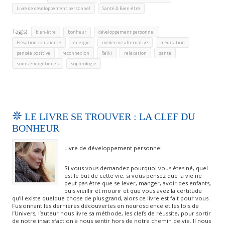
,
Livre de développement personnel
Santé & Bien-être
Tag(s)
,
,
,
bien-être
bonheur
développement personnel
,
,
,
,
Elévation conscience
énergie
médecine alternative
méditation
,
,
,
,
,
pensée positive
reconnexion
Reïki
relaxation
santé
,
soins énergétiques
sophrologie
LE LIVRE SE TROUVER : LA CLEF DU
BONHEUR
Livre de développement personnel
Si vous vous demandez pourquoi vous êtes né, quel
est le but de cette vie, si vous pensez que la vie ne
peut pas être que se lever, manger, avoir des enfants,
puis vieillir et mourir et que vous avez la certitude
qu’il existe quelque chose de plus grand, alors ce livre est fait pour vous.
Fusionnant les dernières découvertes en neuroscience et les lois de
l’Univers, l’auteur nous livre sa méthode, les clefs de réussite, pour sortir
de notre insatisfaction à nous sentir hors de notre chemin de vie. Il nous