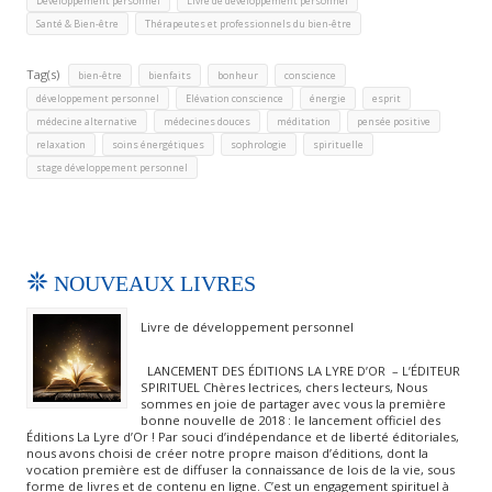
Développement personnel
Livre de développement personnel
,
Santé & Bien-être
Thérapeutes et professionnels du bien-être
Tag(s)
,
,
,
,
bien-être
bienfaits
bonheur
conscience
,
,
,
,
développement personnel
Elévation conscience
énergie
esprit
,
,
,
,
médecine alternative
médecines douces
méditation
pensée positive
,
,
,
,
relaxation
soins énergétiques
sophrologie
spirituelle
stage développement personnel
NOUVEAUX LIVRES
Livre de développement personnel
LANCEMENT DES ÉDITIONS LA LYRE D’OR – L’ÉDITEUR
SPIRITUEL Chères lectrices, chers lecteurs, Nous
sommes en joie de partager avec vous la première
bonne nouvelle de 2018 : le lancement officiel des
Éditions La Lyre d’Or ! Par souci d’indépendance et de liberté éditoriales,
nous avons choisi de créer notre propre maison d’éditions, dont la
vocation première est de diffuser la connaissance de lois de la vie, sous
forme de livres et de contenu en ligne. C’est un engagement spirituel à