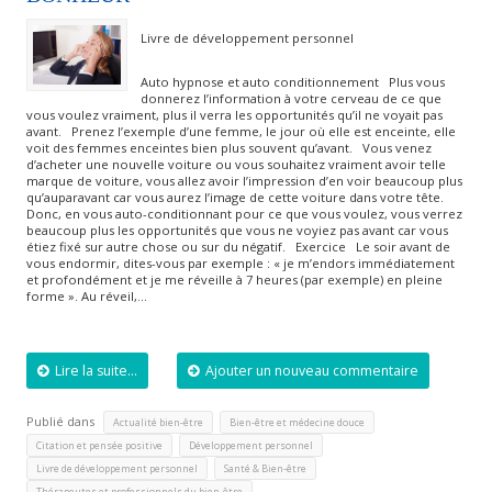
Livre de développement personnel
Auto hypnose et auto conditionnement Plus vous
donnerez l’information à votre cerveau de ce que
vous voulez vraiment, plus il verra les opportunités qu’il ne voyait pas
avant. Prenez l’exemple d’une femme, le jour où elle est enceinte, elle
voit des femmes enceintes bien plus souvent qu’avant. Vous venez
d’acheter une nouvelle voiture ou vous souhaitez vraiment avoir telle
marque de voiture, vous allez avoir l’impression d’en voir beaucoup plus
qu’auparavant car vous aurez l’image de cette voiture dans votre tête.
Donc, en vous auto-conditionnant pour ce que vous voulez, vous verrez
beaucoup plus les opportunités que vous ne voyiez pas avant car vous
étiez fixé sur autre chose ou sur du négatif. Exercice Le soir avant de
vous endormir, dites-vous par exemple : « je m’endors immédiatement
et profondément et je me réveille à 7 heures (par exemple) en pleine
forme ». Au réveil,…
Lire la suite...
Ajouter un nouveau commentaire
Publié dans
,
,
Actualité bien-être
Bien-être et médecine douce
,
,
Citation et pensée positive
Développement personnel
,
,
Livre de développement personnel
Santé & Bien-être
Thérapeutes et professionnels du bien-être