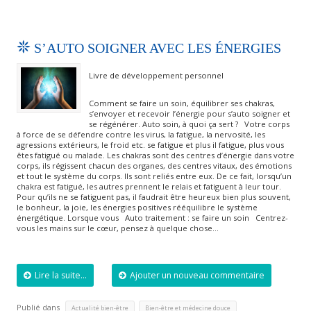
S’AUTO SOIGNER AVEC LES ÉNERGIES
Livre de développement personnel
Comment se faire un soin, équilibrer ses chakras,
s’envoyer et recevoir l’énergie pour s’auto soigner et
se régénérer. Auto soin, à quoi ça sert ? Votre corps
à force de se défendre contre les virus, la fatigue, la nervosité, les
agressions extérieurs, le froid etc. se fatigue et plus il fatigue, plus vous
êtes fatigué ou malade. Les chakras sont des centres d’énergie dans votre
corps, ils régissent chacun des organes, des centres vitaux, des émotions
et tout le système du corps. Ils sont reliés entre eux. De ce fait, lorsqu’un
chakra est fatigué, les autres prennent le relais et fatiguent à leur tour.
Pour qu’ils ne se fatiguent pas, il faudrait être heureux bien plus souvent,
le bonheur, la joie, les énergies positives rééquilibre le système
énergétique. Lorsque vous Auto traitement : se faire un soin Centrez-
vous les mains sur le cœur, pensez à quelque chose…
Lire la suite...
Ajouter un nouveau commentaire
Publié dans
,
,
Actualité bien-être
Bien-être et médecine douce