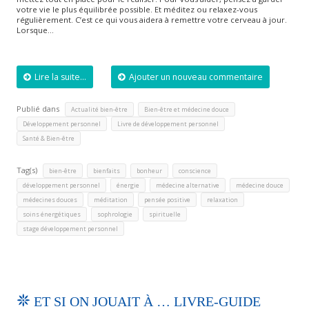
votre vie le plus équilibrée possible. Et méditez ou relaxez-vous
régulièrement. C’est ce qui vous aidera à remettre votre cerveau à jour.
Lorsque…
Lire la suite...
Ajouter un nouveau commentaire
Publié dans
,
,
Actualité bien-être
Bien-être et médecine douce
,
,
Développement personnel
Livre de développement personnel
Santé & Bien-être
Tag(s)
,
,
,
,
bien-être
bienfaits
bonheur
conscience
,
,
,
,
développement personnel
énergie
médecine alternative
médecine douce
,
,
,
,
médecines douces
méditation
pensée positive
relaxation
,
,
,
soins énergétiques
sophrologie
spirituelle
stage développement personnel
ET SI ON JOUAIT À … LIVRE-GUIDE