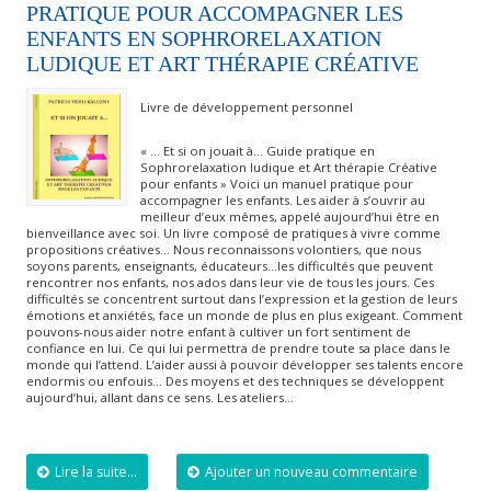
PRATIQUE POUR ACCOMPAGNER LES
ENFANTS EN SOPHRORELAXATION
LUDIQUE ET ART THÉRAPIE CRÉATIVE
Livre de développement personnel
« … Et si on jouait à… Guide pratique en
Sophrorelaxation ludique et Art thérapie Créative
pour enfants » Voici un manuel pratique pour
accompagner les enfants. Les aider à s’ouvrir au
meilleur d’eux mêmes, appelé aujourd’hui être en
bienveillance avec soi. Un livre composé de pratiques à vivre comme
propositions créatives… Nous reconnaissons volontiers, que nous
soyons parents, enseignants, éducateurs…les difficultés que peuvent
rencontrer nos enfants, nos ados dans leur vie de tous les jours. Ces
difficultés se concentrent surtout dans l’expression et la gestion de leurs
émotions et anxiétés, face un monde de plus en plus exigeant. Comment
pouvons-nous aider notre enfant à cultiver un fort sentiment de
confiance en lui. Ce qui lui permettra de prendre toute sa place dans le
monde qui l’attend. L’aider aussi à pouvoir développer ses talents encore
endormis ou enfouis… Des moyens et des techniques se développent
aujourd’hui, allant dans ce sens. Les ateliers…
Lire la suite...
Ajouter un nouveau commentaire