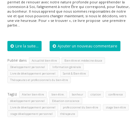
permet de renouer avec notre nature profonde pour appréhender la
connexion à Soi, l’alignement à notre Être qui correspond, pour l’auteur,
au bonheur. Il nous apprend que nous sommes responsables de notre
vie et que nous pouvons changer maintenant, si nous le décidons, vers
une vie heureuse. Pour « se trouver », ce livre propose une première
partie…
Lire la suite...
Ajouter un nouveau commentaire
Publié dans
,
,
Actualité bien-être
Bien-être et médecine douce
,
,
Développement personnel
Information générale
,
,
Livre de développement personnel
Santé & Bien-être
Thérapeutes et professionnels du bien-être
Tag(s)
,
,
,
,
,
Atelier bien-être
bien-être.
bonheur
citation
conférence
,
,
développement personnel
Elévation conscience
,
,
,
Livre de développement personnel
professionnel du bien-être
stage bien-être
,
stage développement personnel
thérapeute