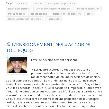
Tag(s)
,
,
,
bien-être
bonheur
développement personnel
,
,
,
Elévation conscience
Livre de développement personnel
médecine alternative
,
,
,
,
médecine douce
pensée positive
professionnel du bien-être
santé
,
stage développement personnel
thérapeute
L’ENSEIGNEMENT DES 4 ACCORDS
TOLTÈQUES
Livre de développement personnel
« Les quatre accords Toltèques proposent un
puissant code de conduite capable de transformer
rapidement notre vie en une expérience de liberté,
de vrai bonheur et d’amour. Le monde fascinant de la Connaissance
véritable et incarnée est enfin à la portée de chacun. » Don Miguel Ruiz
Voici les 4 accords Toltèque : Que ta parole soit impeccable Parlez avec
intégrité, ne dites que ce que vous pensez. N’utilisez pas la parole contre
vous-même, ni pour médire sur autrui. Ne prends rien personnellement
Ce que les autres disent et font n’est qu’une projection de leur propre
réalité, de leur rêve. Lorsque vous êtes immunisé contre cela, vous
n’êtes plus victime de souffrances inutiles. Ne fais pas de supposition