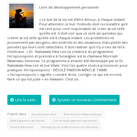
Livre de développement personnel
« Le but de la vie est d’être Amour, à chaque instant.
Pour atteindre ce but, l’individu doit reconnaître qu’il
est cent pour cent responsable de créer sa vie telle
qu’elle est. Il doit voir que ce sont ses pensées qui
créent sa vie telle qu’elle est à chaque instant. Les problèmes ne
proviennent pas des gens, des endroits et des situations, mais plutôt des
pensées qui leurs sont rattachées. Il doit réaliser qu’il n’y a rien de tel à
l’extérieur. » Dr. Ihaleakala Hew Len La créatrice du programme
Ho’oponopono et première à l’enseigner est la chamane Morrnah
Nalamaku Simeona. Ce programme a ensuite été développé par le Dr
Ihaleakala Hew Len et Joe Vitale. Voici les quatre mots à prononcer pour
pratiquer Ho’oponopono : DÉSOLÉ PARDON MERCI JE T’AIME
« Ho’oponopono » signifie « rendre droit, corriger ce qui est erroné,
faire ce qui est juste » en Hawaïen. C’est un…
Lire la suite...
Ajouter un nouveau commentaire
Publié dans
,
,
Actualité bien-être
Bien-être et médecine douce
,
,
Développement personnel
Livre de développement personnel
,
Santé & Bien-être
Thérapeutes et professionnels du bien-être