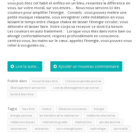
vous puis ôtez cet habit et enfilez-en un bleu, ressentez la différence en
vous, sur votre moral, sur vos envies… Nous nous servons ici des
couleurs pour amplifier l’énergie. Conseils : vous pouvez mettre une
petite musique relaxante, vous enregistrer cette méditation en vous
laissant le temps entre chaque chakra de laisser l’énergie circuler, vous
détendre et laisser faire. Votre corps va recevoir ce dont il a besoin.
Les couleurs en auto traitement : Lorsque vous êtes dans votre bain ou
allongé confortablement, respirez profondément en conscience,
centrez-vous, les mains sur le cœur, appelez l’énergie, vous pouvez vous
relier à vos guides ou…
Lire la suite...
Ajouter un nouveau commentaire
Publié dans
,
,
Actualité bien-être
Citation et pensée positive
,
,
Développement personnel
Livre de développement personnel
Santé & Bien-être
Tag(s)
,
,
,
,
bien-être
chakra
Elévation conscience
énergie
,
,
,
énergie positive
les bienfaits de la méditation
médecine alternative
,
,
,
,
médecines douces
méditation guidée
méditations
pensée positive
,
,
,
,
reconnexion
relaxation
soins énergétiques
sophrologie
spirituelle