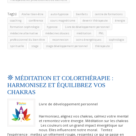
Tag(s)
,
,
,
,
Atelier bien-être
auto-hypnose
bienfaits
centre de formations
,
,
,
,
,
coaching
conférence
cours magnétisme
devenir thérapeute
énergie
,
,
,
formation sophrologie
hypnose
Livre de développement personnel
,
,
,
,
médecine alternative
médecines douces
méditation
PNL
,
,
,
,
professionnel du bien-être
reconnexion
soins énergétiques
sophrologie
,
,
,
spirituelle
stage
stage développement personnel
thérapeute
MÉDITATION ET COLORTHÉRAPIE :
HARMONISEZ ET ÉQUILIBREZ VOS
CHAKRAS
Livre de développement personnel
Harmonisez, alignez vos chakras, calmez votre mental
et remontez votre énergie. Méditation sur les chakras
Les couleurs ont un grand impact énergétique sur
nous. Elles influencent notre moral. Tentez
l’expérience : mettez un vêtement rouge, ressentez ce qui se passe en