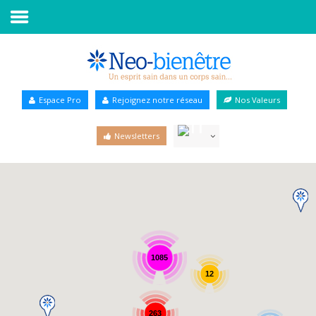
Accueil
Annuaire Bien-être
Espace Pro
Rejoignez notre réseau
Nos Valeurs
Agenda
Newsletters
Services Pro
Services particulier
Blog
1085
12
263