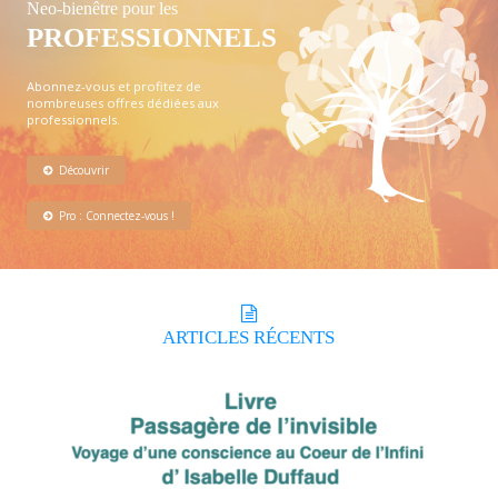
Neo-bienêtre pour les
PROFESSIONNELS
Abonnez-vous et profitez de
nombreuses offres dédiées aux
professionnels.
Découvrir
Pro : Connectez-vous !
ARTICLES
RÉCENTS