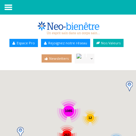
Accueil
Annuaire Bien-être
Espace Pro
Rejoignez notre réseau
Nos Valeurs
Agenda
Newsletters
Services Pro
Services particulier
Blog
1085
12
263