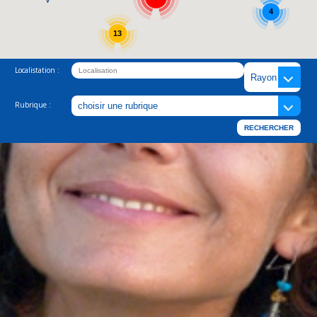
4
13
Localistation :
Rubrique :