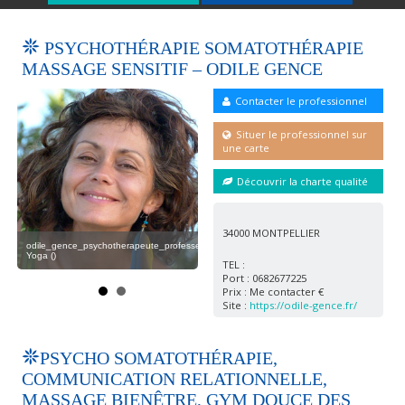
PSYCHOTHÉRAPIE SOMATOTHÉRAPIE
MASSAGE SENSITIF – ODILE GENCE
Contacter le professionnel
Situer le professionnel sur
une carte
Découvrir la charte qualité
esseur-
odile_gence_psychotherapeute_professeur-
Yoga2 ()
34000 MONTPELLIER
odile_gence_psychotherapeute_professeur-
odi
Yoga ()
Yoga
TEL :
Port : 0682677225
Prix : Me contacter €
Site :
https://odile-gence.fr/
PSYCHO SOMATOTHÉRAPIE,
COMMUNICATION RELATIONNELLE,
MASSAGE BIENÊTRE, GYM DOUCE DES