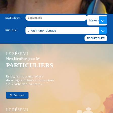
Localistation :
Rubrique :
LE RÉSEAU
Neo-bienêtre pour les
PARTICULIERS
Réjoignez-nous et profitez
d’avantages exclusifs en souscrivant
à la « Carte Neo-bienêtre »
Découvrir
LE RÉSEAU