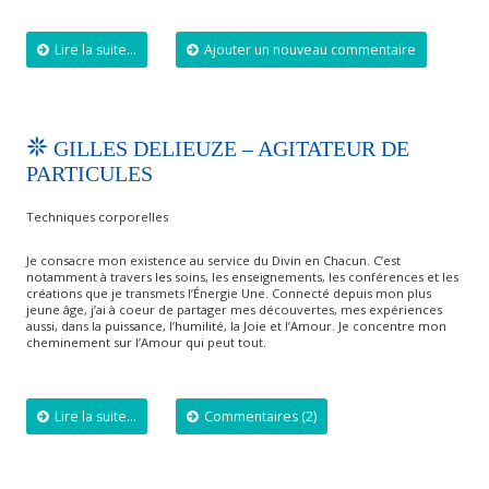
Lire la suite...
Ajouter un nouveau commentaire
GILLES DELIEUZE – AGITATEUR DE
PARTICULES
Techniques corporelles
Je consacre mon existence au service du Divin en Chacun. C’est
notamment à travers les soins, les enseignements, les conférences et les
créations que je transmets l’Énergie Une. Connecté depuis mon plus
jeune âge, j’ai à coeur de partager mes découvertes, mes expériences
aussi, dans la puissance, l’humilité, la Joie et l’Amour. Je concentre mon
cheminement sur l’Amour qui peut tout.
Lire la suite...
Commentaires (2)