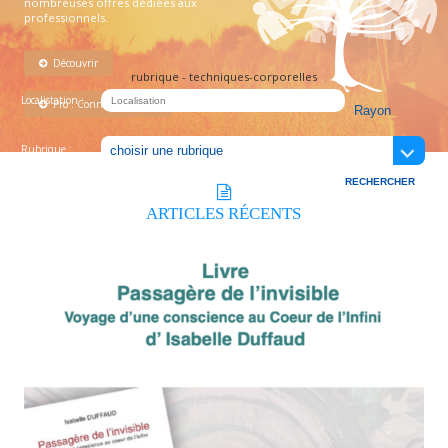
nombreuses offres dédiées aux
professionnels.
Découvrir
rubrique - techniques-corporelles
Localistation :
Pro : Connectez-vous !
Rubrique :
ARTICLES
RÉCENTS