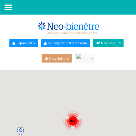
Accueil
Annuaire Bien-être
Espace Pro
Rejoignez notre réseau
Nos Valeurs
Agenda
Newsletters
Services Pro
Services particulier
Blog
437