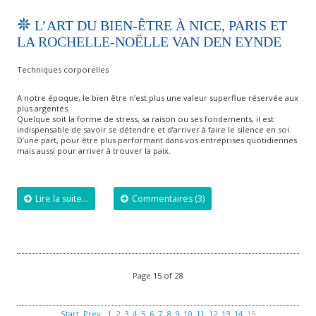
L’ART DU BIEN-ÊTRE À NICE, PARIS ET
LA ROCHELLE-NOËLLE VAN DEN EYNDE
Techniques corporelles
A notre époque, le bien être n’est plus une valeur superflue réservée aux
plus argentés.
Quelque soit la forme de stress, sa raison ou ses fondements, il est
indispensable de savoir se détendre et d’arriver à faire le silence en soi.
D’une part, pour être plus performant dans vos entreprises quotidiennes
mais aussi pour arriver à trouver la paix.
Lire la suite...
Commentaires (3)
Page 15 of 28
Start
Prev
1
2
3
4
5
6
7
8
9
10
11
12
13
14
15