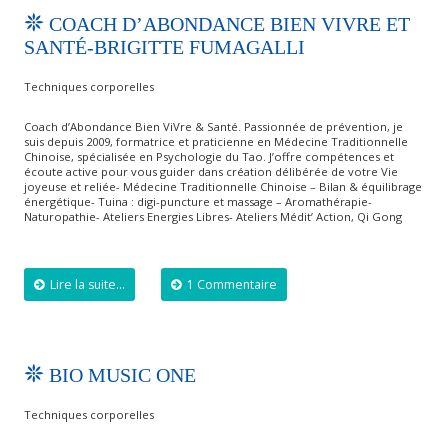
COACH D’ABONDANCE BIEN VIVRE ET
SANTÉ-BRIGITTE FUMAGALLI
Techniques corporelles
Coach d’Abondance Bien ViVre & Santé. Passionnée de prévention, je
suis depuis 2009, formatrice et praticienne en Médecine Traditionnelle
Chinoise, spécialisée en Psychologie du Tao. J’offre compétences et
écoute active pour vous guider dans création délibérée de votre Vie
joyeuse et reliée- Médecine Traditionnelle Chinoise – Bilan & équilibrage
énergétique- Tuina : digi-puncture et massage – Aromathérapie-
Naturopathie- Ateliers Energies Libres- Ateliers Médit’ Action, Qi Gong
Lire la suite...
1 Commentaire
BIO MUSIC ONE
Techniques corporelles