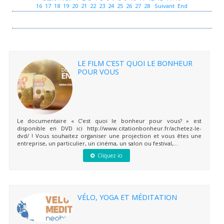
16
17
18
19
20
21
22
23
24
25
26
27
28
Suivant
End
LE FILM C’EST QUOI LE BONHEUR
POUR VOUS
Le documentaire « C’est quoi le bonheur pour vous? » est
disponible en DVD ici http://www.citationbonheur.fr/achetez-le-
dvd/ ! Vous souhaitez organiser une projection et vous êtes une
entreprise, un particulier, un cinéma, un salon ou festival,...
Cliquez ici
VÉLO, YOGA ET MÉDITATION